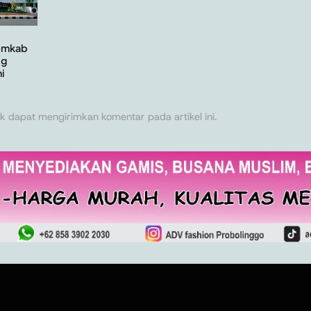
Pemkab
ng
i
k dapat mengirimkan komentar pada artikel ini.