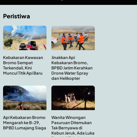
Peristiwa
Kebakaran Kawasan
Jinakkan Api
Bromo Sempat
Kebakaran Bromo,
Terkendali, Kini
BPBD Jatim Kerahkan
Muncul Titik Api Baru
Drone Water Spray
dan Helikopter
Api Kebakaran Bromo
Wanita Winongan
Mengarah ke B-29,
Pasuruan Ditemukan
BPBD Lumajang Siaga
Tak Bernyawa di
Kebun Jeruk, Ada Luka