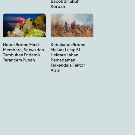
Bacok di Tubuh
Korban
Hutan Bromo Masih
Kebakaran Bromo
Membara, Satwa dan
Meluas Lalap 51
Tumbuhan Endemik
Hektare Lahan,
Terancam Punah
Pemadaman
Terkendala Faktor
Alam