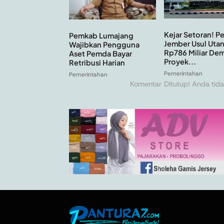
Kejar Setoran! 
Pemkab Lumajang
Jember Usul Uta
Wajibkan Pengguna
Rp786 Miliar Dem
Aset Pemda Bayar
Proyek...
Retribusi Harian
Pemerintahan
Pemerintahan
Komentar Ditutup! Anda tida