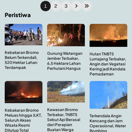
1
2
3
Peristiwa
Kebakaran Bromo
Gunung Watangan
Hutan TNBTS
Belum Terkendali,
Jember Terbakar,
Lumajang Terbakar,
520 Hektar Lahan
6,5 Hektare Lahan
Angin dan Vegetasi
Terdampak
Perhutani Hangus
Kering jadi Kendala
Pemadaman
Kawasan Bromo
Kebakaran Bromo
Terbakar, TNBTS
Meluas hingga JLKT,
Terkendala Angin
Sebut Api Berasal
Seluruh Akses
Kencang dan Jam
dari Perapian
Wisata Resmi
Operasional, Water
Buatan Warga
Ditutup Total
Bombing