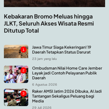
Jawa Timur 
n Bromo Meluas hingga
Daerah Tet
uruh Akses Wisata Resmi
otal
Jawa Timur Siaga Kekeringan! 19
1
Daerah Tetapkan Status Darurat
23 jam yang lalu
Ombudsman Nilai Home Care Jember
2
Layak jadi Contoh Pelayanan Publik
Daerah
6 Agustus 2026
Raker AMSI Jatim 2026 Dibuka, AI Jadi
3
Tantangan Sekaligus Peluang bagi
Media
29 Juli 2026