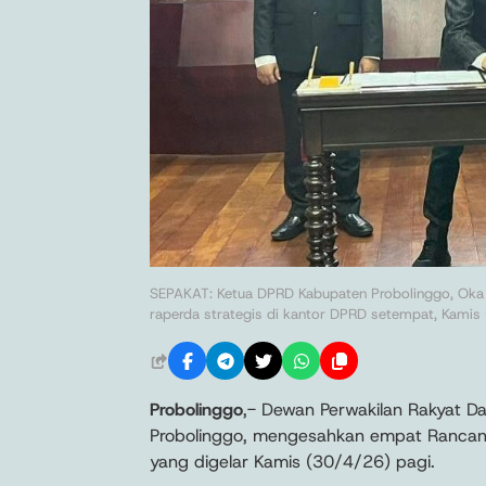
SEPAKAT: Ketua DPRD Kabupaten Probolinggo, Oka
raperda strategis di kantor DPRD setempat, Kamis 
Probolinggo
,- Dewan Perwakilan Rakyat 
Probolinggo, mengesahkan empat Rancang
yang digelar Kamis (30/4/26) pagi.