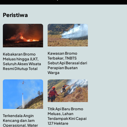
Peristiwa
Kawasan Bromo
Kebakaran Bromo
Terbakar, TNBTS
Meluas hingga JLKT,
Sebut Api Berasal dari
Seluruh Akses Wisata
Perapian Buatan
Resmi Ditutup Total
Warga
Titik Api Baru Bromo
Meluas, Lahan
Terkendala Angin
Terdampak Kini Capai
Kencang dan Jam
127 Hektare
Operasional, Water