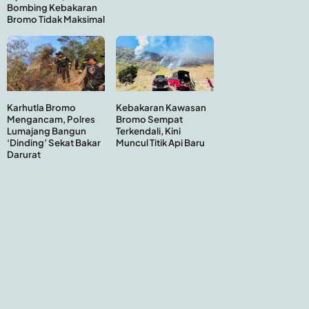
Bombing Kebakaran
Bromo Tidak Maksimal
Kebakaran Kawasan
Karhutla Bromo
Bromo Sempat
Mengancam, Polres
Terkendali, Kini
Lumajang Bangun
Muncul Titik Api Baru
‘Dinding’ Sekat Bakar
Darurat