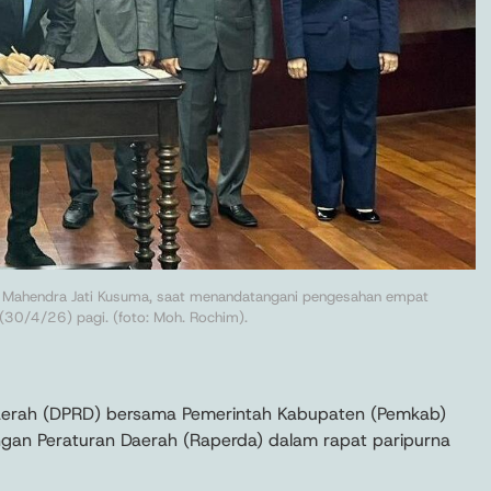
 Mahendra Jati Kusuma, saat menandatangani pengesahan empat
(30/4/26) pagi. (foto: Moh. Rochim).
Daerah (DPRD) bersama Pemerintah Kabupaten (Pemkab)
an Peraturan Daerah (Raperda) dalam rapat paripurna