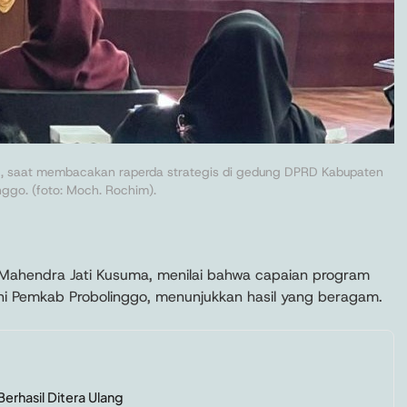
Z, saat membacakan raperda strategis di gedung DPRD Kabupaten
nggo. (foto: Moch. Rochim).
Mahendra Jati Kusuma, menilai bahwa capaian program
 ini Pemkab Probolinggo, menunjukkan hasil yang beragam.
erhasil Ditera Ulang