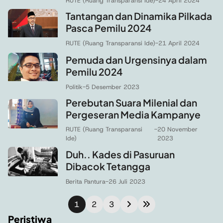
RUTE (Ruang Transparansi Ide)
-
24 April 2024
Tantangan dan Dinamika Pilkada
Pasca Pemilu 2024
RUTE (Ruang Transparansi Ide)
-
21 April 2024
Pemuda dan Urgensinya dalam
Pemilu 2024
Politik
-
5 Desember 2023
Perebutan Suara Milenial dan
Pergeseran Media Kampanye
RUTE (Ruang Transparansi
-
20 November
Ide)
2023
Duh.. Kades di Pasuruan
Dibacok Tetangga
Berita Pantura
-
26 Juli 2023
1
2
3
Peristiwa