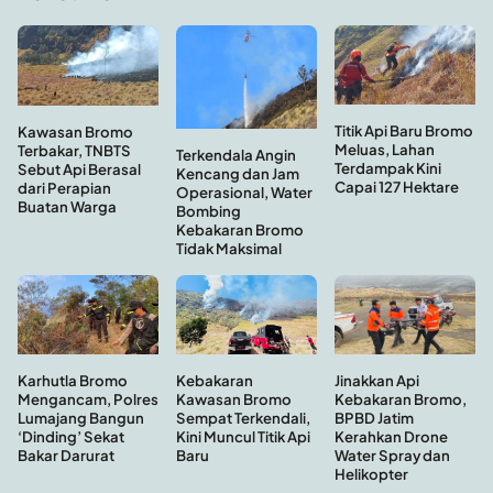
Titik Api Baru Bromo
Kawasan Bromo
Meluas, Lahan
Terbakar, TNBTS
Terkendala Angin
Terdampak Kini
Sebut Api Berasal
Kencang dan Jam
Capai 127 Hektare
dari Perapian
Operasional, Water
Buatan Warga
Bombing
Kebakaran Bromo
Tidak Maksimal
Kebakaran
Jinakkan Api
Karhutla Bromo
Kawasan Bromo
Kebakaran Bromo,
Mengancam, Polres
Sempat Terkendali,
BPBD Jatim
Lumajang Bangun
Kini Muncul Titik Api
Kerahkan Drone
‘Dinding’ Sekat
Baru
Water Spray dan
Bakar Darurat
Helikopter