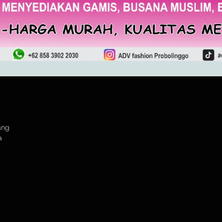
ang
a