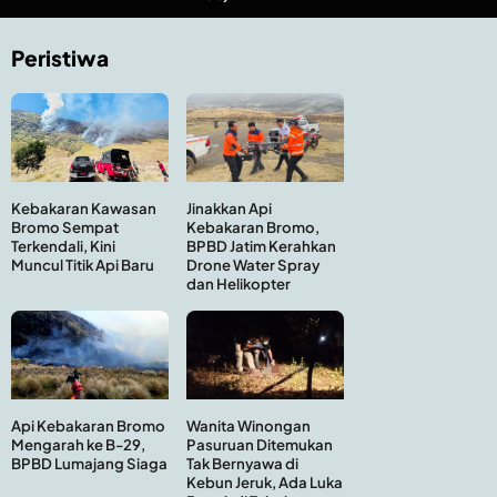
Peristiwa
Kebakaran Kawasan
Jinakkan Api
Bromo Sempat
Kebakaran Bromo,
Terkendali, Kini
BPBD Jatim Kerahkan
Muncul Titik Api Baru
Drone Water Spray
dan Helikopter
Api Kebakaran Bromo
Wanita Winongan
Mengarah ke B-29,
Pasuruan Ditemukan
BPBD Lumajang Siaga
Tak Bernyawa di
Kebun Jeruk, Ada Luka