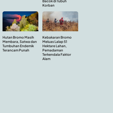
Bacok di Tubuh
Korban
Hutan Bromo Masih
Kebakaran Bromo
Membara, Satwa dan
Meluas Lalap 51
Tumbuhan Endemik
Hektare Lahan,
Terancam Punah
Pemadaman
Terkendala Faktor
Alam