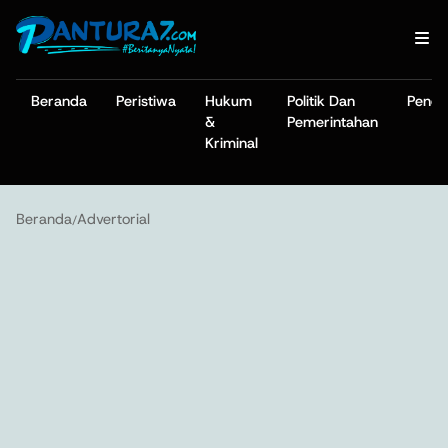
Beranda
Peristiwa
Hukum
Politik Dan
Pendi
&
Pemerintahan
Kriminal
Beranda
Advertorial
/