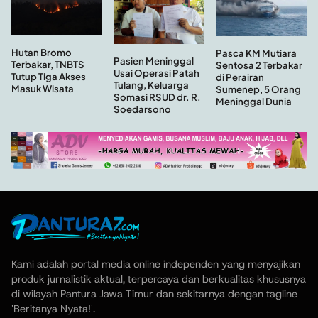
Hutan Bromo
Pasca KM Mutiara
Pasien Meninggal
Terbakar, TNBTS
Sentosa 2 Terbakar
Usai Operasi Patah
Tutup Tiga Akses
di Perairan
Tulang, Keluarga
Masuk Wisata
Sumenep, 5 Orang
Somasi RSUD dr. R.
Meninggal Dunia
Soedarsono
Kami adalah portal media online independen yang menyajikan
produk jurnalistik aktual, terpercaya dan berkualitas khususnya
di wilayah Pantura Jawa Timur dan sekitarnya dengan tagline
'Beritanya Nyata!'.