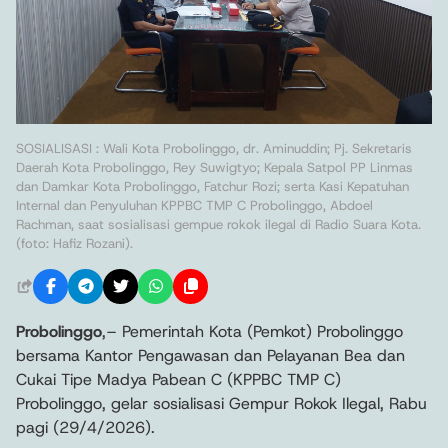
SOSIALISASI : Wali Kota Probolinggo, dr. Aminuddin; Pj. Sekretaris
Daerah Kota Probolinggo, Rey Suwigtyo; Kepala Satpol PP Linmas
dan Damkar Kota Probolinggo, Fatchur Rozi; serta Kasi Kepatuhan
Internal dan Penyuluhan KPPBC TMP C Probolinggo, Abdoel
Rachman, saat sosialisasi gempue rokok ilegal di Radio Suara Kota.
(foto: Hafiz Rozani).
Probolinggo
,– Pemerintah Kota (Pemkot) Probolinggo
bersama Kantor Pengawasan dan Pelayanan Bea dan
Cukai Tipe Madya Pabean C (KPPBC TMP C)
Probolinggo, gelar sosialisasi Gempur Rokok Ilegal, Rabu
pagi (29/4/2026).