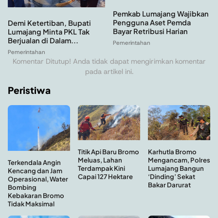
Pemkab Lumajang Wajibkan
Pengguna Aset Pemda
Demi Ketertiban, Bupati
Bayar Retribusi Harian
Lumajang Minta PKL Tak
Berjualan di Dalam...
Pemerintahan
Pemerintahan
Komentar Ditutup! Anda tidak dapat mengirimkan komentar
pada artikel ini.
Peristiwa
Titik Api Baru Bromo
Karhutla Bromo
Meluas, Lahan
Mengancam, Polres
Terkendala Angin
Terdampak Kini
Lumajang Bangun
Kencang dan Jam
Capai 127 Hektare
‘Dinding’ Sekat
Operasional, Water
Bakar Darurat
Bombing
Kebakaran Bromo
Tidak Maksimal