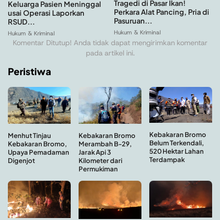
Tragedi di Pasar Ikan!
Keluarga Pasien Meninggal
Perkara Alat Pancing, Pria di
usai Operasi Laporkan
Pasuruan...
RSUD...
Hukum & Kriminal
Hukum & Kriminal
Komentar Ditutup! Anda tidak dapat mengirimkan komentar
pada artikel ini.
Peristiwa
Kebakaran Bromo
Menhut Tinjau
Kebakaran Bromo
Belum Terkendali,
Kebakaran Bromo,
Merambah B-29,
520 Hektar Lahan
Upaya Pemadaman
Jarak Api 3
Terdampak
Digenjot
Kilometer dari
Permukiman