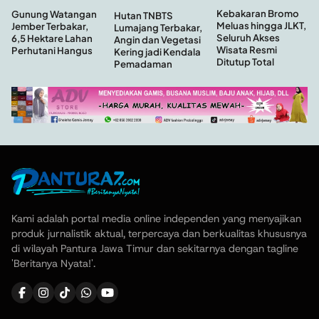
Kebakaran Bromo
Gunung Watangan
Hutan TNBTS
Meluas hingga JLKT,
Jember Terbakar,
Lumajang Terbakar,
Seluruh Akses
6,5 Hektare Lahan
Angin dan Vegetasi
Wisata Resmi
Perhutani Hangus
Kering jadi Kendala
Ditutup Total
Pemadaman
Kami adalah portal media online independen yang menyajikan
produk jurnalistik aktual, terpercaya dan berkualitas khususnya
di wilayah Pantura Jawa Timur dan sekitarnya dengan tagline
'Beritanya Nyata!'.