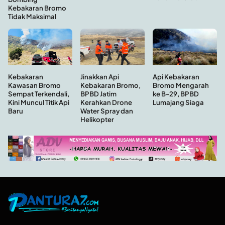
Kebakaran Bromo
Tidak Maksimal
Kebakaran
Api Kebakaran
Jinakkan Api
Kawasan Bromo
Bromo Mengarah
Kebakaran Bromo,
Sempat Terkendali,
ke B-29, BPBD
BPBD Jatim
Kini Muncul Titik Api
Lumajang Siaga
Kerahkan Drone
Baru
Water Spray dan
Helikopter