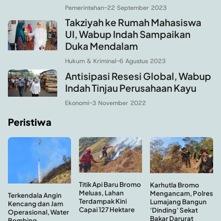
Pemerintahan
-
22 September 2023
Takziyah ke Rumah Mahasiswa
UI, Wabup Indah Sampaikan
Duka Mendalam
Hukum & Kriminal
-
6 Agustus 2023
Antisipasi Resesi Global, Wabup
Indah Tinjau Perusahaan Kayu
Ekonomi
-
3 November 2022
Peristiwa
Titik Api Baru Bromo
Karhutla Bromo
Meluas, Lahan
Mengancam, Polres
Terkendala Angin
Terdampak Kini
Lumajang Bangun
Kencang dan Jam
Capai 127 Hektare
‘Dinding’ Sekat
Operasional, Water
Bakar Darurat
Bombing