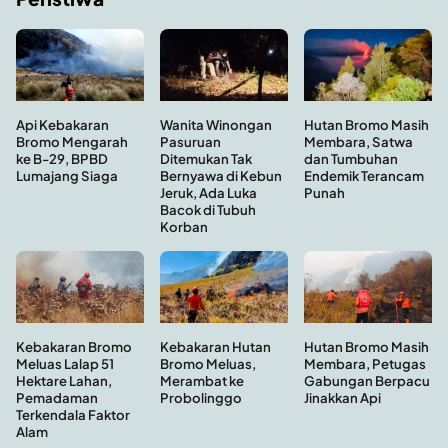
Hutan Bromo Masih
Api Kebakaran
Wanita Winongan
Membara, Satwa
Bromo Mengarah
Pasuruan
dan Tumbuhan
ke B-29, BPBD
Ditemukan Tak
Endemik Terancam
Lumajang Siaga
Bernyawa di Kebun
Punah
Jeruk, Ada Luka
Bacok di Tubuh
Korban
Kebakaran Hutan
Hutan Bromo Masih
Kebakaran Bromo
Bromo Meluas,
Membara, Petugas
Meluas Lalap 51
Merambat ke
Gabungan Berpacu
Hektare Lahan,
Probolinggo
Jinakkan Api
Pemadaman
Terkendala Faktor
Alam