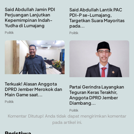
Said Abdullah Jamin PDI
Said Abdullah Lantik PAC
Perjuangan Lanjutkan
PDI-P se-Lumajang,
Kepemimpinan Indah-
Targetkan Suara Mayoritas
Yudha di Lumajang
pada...
Politik
Politik
Terkuak! Alasan Anggota
Partai Gerindra Layangkan
DPRD Jember Merokok dan
Teguran Keras Terakhir,
Main Game saat...
Anggota DPRD Jember
Politik
Diambang...
Politik
Komentar Ditutup! Anda tidak dapat mengirimkan komentar
pada artikel ini.
Peristiwa