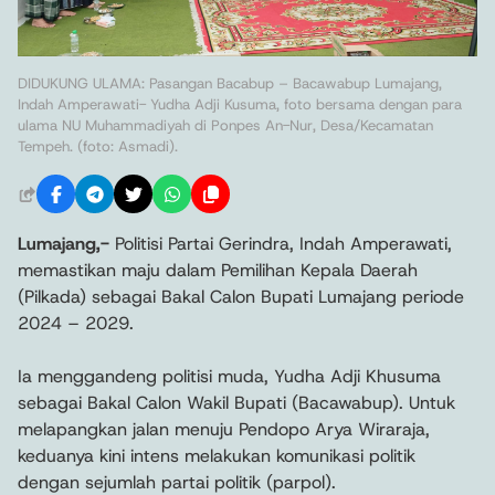
DIDUKUNG ULAMA: Pasangan Bacabup – Bacawabup Lumajang,
Indah Amperawati- Yudha Adji Kusuma, foto bersama dengan para
ulama NU Muhammadiyah di Ponpes An-Nur, Desa/Kecamatan
Tempeh. (foto: Asmadi).
Lumajang,-
Politisi Partai Gerindra, Indah Amperawati,
memastikan maju dalam Pemilihan Kepala Daerah
(Pilkada) sebagai Bakal Calon Bupati Lumajang periode
2024 – 2029.
Ia menggandeng politisi muda, Yudha Adji Khusuma
sebagai Bakal Calon Wakil Bupati (Bacawabup). Untuk
melapangkan jalan menuju Pendopo Arya Wiraraja,
keduanya kini intens melakukan komunikasi politik
dengan sejumlah partai politik (parpol).