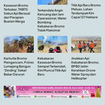
Titik Api Baru Bromo
Kawasan Bromo
Meluas, Lahan
Terbakar, TNBTS
Terkendala Angin
Terdampak Kini
Sebut Api Berasal
Kencang dan Jam
Capai 127 Hektare
dari Perapian
Operasional, Water
Buatan Warga
Bombing
Kebakaran Bromo
Tidak Maksimal
Kebakaran
Jinakkan Api
Karhutla Bromo
Kawasan Bromo
Kebakaran Bromo,
Mengancam, Polres
Sempat Terkendali,
BPBD Jatim
Lumajang Bangun
Kini Muncul Titik Api
Kerahkan Drone
‘Dinding’ Sekat
Baru
Water Spray dan
Bakar Darurat
Helikopter