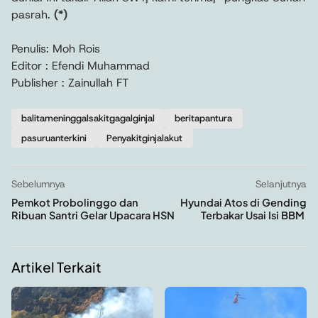
pasrah.
(*)
Penulis: Moh Rois
Editor : Efendi Muhammad
Publisher : Zainullah FT
balitameninggalsakitgagalginjal
beritapantura
pasuruanterkini
Penyakitginjalakut
Sebelumnya
Selanjutnya
Pemkot Probolinggo dan
Hyundai Atos di Gending
Ribuan Santri Gelar Upacara HSN
Terbakar Usai Isi BBM
Artikel Terkait