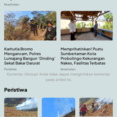
Kesehatan
Memprihatinkan! Pustu
Karhutla Bromo
Sumbertaman Kota
Mengancam, Polres
Probolingo Kekurangan
Lumajang Bangun ‘Dinding’
Nakes, Fasilitas Terbatas
Sekat Bakar Darurat
Kesehatan
Peristiwa
Komentar Ditutup! Anda tidak dapat mengirimkan komentar
pada artikel ini.
Peristiwa