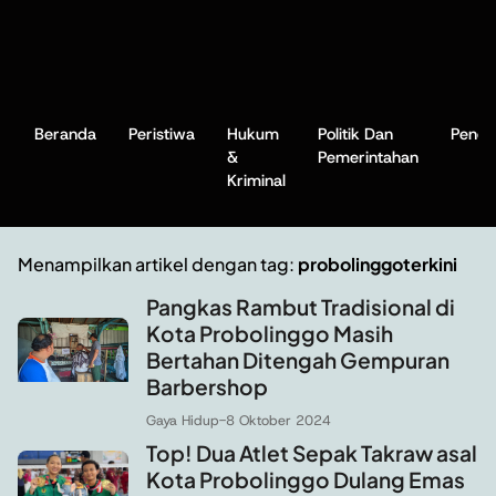
Beranda
Peristiwa
Hukum
Politik Dan
Pendi
&
Pemerintahan
Kriminal
Menampilkan artikel dengan tag:
probolinggoterkini
Pangkas Rambut Tradisional di
Kota Probolinggo Masih
Bertahan Ditengah Gempuran
Barbershop
Gaya Hidup
-
8 Oktober 2024
Top! Dua Atlet Sepak Takraw asal
Kota Probolinggo Dulang Emas