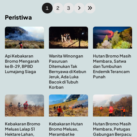
1
2
3
Peristiwa
Hutan Bromo Masih
Api Kebakaran
Wanita Winongan
Membara, Satwa
Bromo Mengarah
Pasuruan
dan Tumbuhan
ke B-29, BPBD
Ditemukan Tak
Endemik Terancam
Lumajang Siaga
Bernyawa di Kebun
Punah
Jeruk, Ada Luka
Bacok di Tubuh
Korban
Kebakaran Hutan
Hutan Bromo Masih
Kebakaran Bromo
Bromo Meluas,
Membara, Petugas
Meluas Lalap 51
Merambat ke
Gabungan Berpacu
Hektare Lahan,