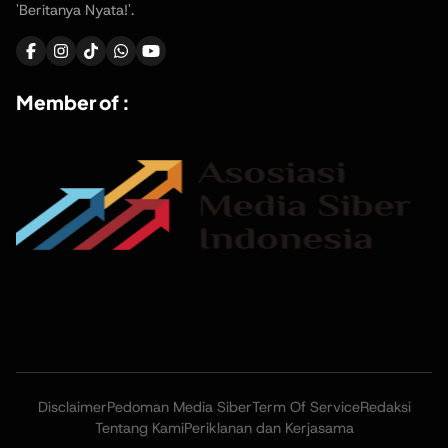
'Beritanya Nyata!'.
Member of :
Disclaimer
Pedoman Media Siber
Term Of Service
Redaksi
Tentang Kami
Periklanan dan Kerjasama