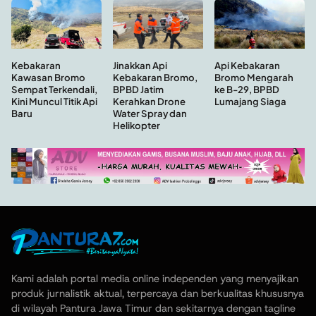
Kebakaran
Api Kebakaran
Jinakkan Api
Kawasan Bromo
Bromo Mengarah
Kebakaran Bromo,
Sempat Terkendali,
ke B-29, BPBD
BPBD Jatim
Kini Muncul Titik Api
Lumajang Siaga
Kerahkan Drone
Baru
Water Spray dan
Helikopter
Kami adalah portal media online independen yang menyajikan
produk jurnalistik aktual, terpercaya dan berkualitas khususnya
di wilayah Pantura Jawa Timur dan sekitarnya dengan tagline