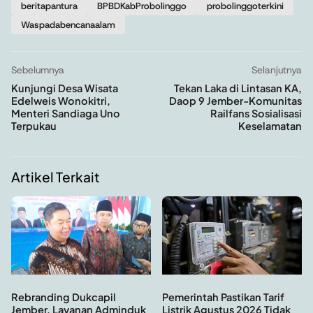
beritapantura
BPBDKabProbolinggo
probolinggoterkini
Waspadabencanaalam
Sebelumnya
Selanjutnya
Kunjungi Desa Wisata
Tekan Laka di Lintasan KA,
Edelweis Wonokitri,
Daop 9 Jember-Komunitas
Menteri Sandiaga Uno
Railfans Sosialisasi
Terpukau
Keselamatan
Artikel Terkait
Rebranding Dukcapil
Pemerintah Pastikan Tarif
Jember, Layanan Adminduk
Listrik Agustus 2026 Tidak