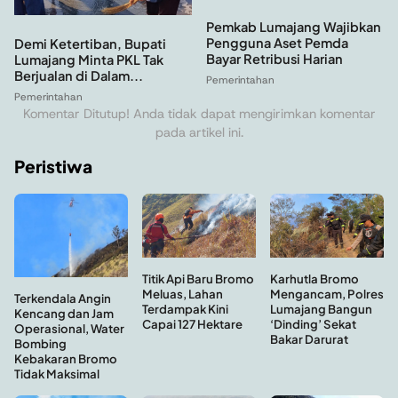
Pemkab Lumajang Wajibkan
Pengguna Aset Pemda
Demi Ketertiban, Bupati
Bayar Retribusi Harian
Lumajang Minta PKL Tak
Berjualan di Dalam...
Pemerintahan
Pemerintahan
Komentar Ditutup! Anda tidak dapat mengirimkan komentar
pada artikel ini.
Peristiwa
Titik Api Baru Bromo
Karhutla Bromo
Meluas, Lahan
Mengancam, Polres
Terkendala Angin
Terdampak Kini
Lumajang Bangun
Kencang dan Jam
Capai 127 Hektare
‘Dinding’ Sekat
Operasional, Water
Bakar Darurat
Bombing
Kebakaran Bromo
Tidak Maksimal