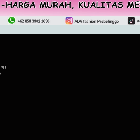
ang
a