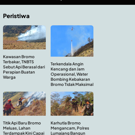
Peristiwa
Kawasan Bromo
Terbakar, TNBTS
Terkendala Angin
Sebut Api Berasal dari
Kencang dan Jam
Perapian Buatan
Operasional, Water
Warga
Bombing Kebakaran
Bromo Tidak Maksimal
Titik Api Baru Bromo
Karhutla Bromo
Meluas, Lahan
Mengancam, Polres
Terdampak Kini Capai
Lumajang Bangun