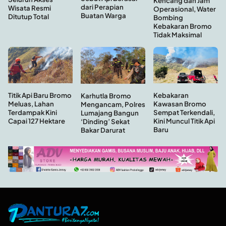
Kencang dan Jam
dari Perapian
Wisata Resmi
Operasional, Water
Buatan Warga
Ditutup Total
Bombing
Kebakaran Bromo
Tidak Maksimal
Kebakaran
Titik Api Baru Bromo
Karhutla Bromo
Kawasan Bromo
Meluas, Lahan
Mengancam, Polres
Sempat Terkendali,
Terdampak Kini
Lumajang Bangun
Kini Muncul Titik Api
Capai 127 Hektare
‘Dinding’ Sekat
Baru
Bakar Darurat