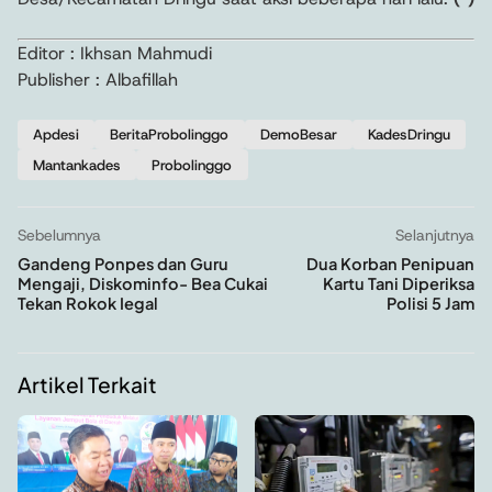
Editor : Ikhsan Mahmudi
Publisher : Albafillah
Apdesi
BeritaProbolinggo
DemoBesar
KadesDringu
Mantankades
Probolinggo
Sebelumnya
Selanjutnya
Gandeng Ponpes dan Guru
Dua Korban Penipuan
Mengaji, Diskominfo- Bea Cukai
Kartu Tani Diperiksa
Tekan Rokok Iegal
Polisi 5 Jam
Artikel Terkait