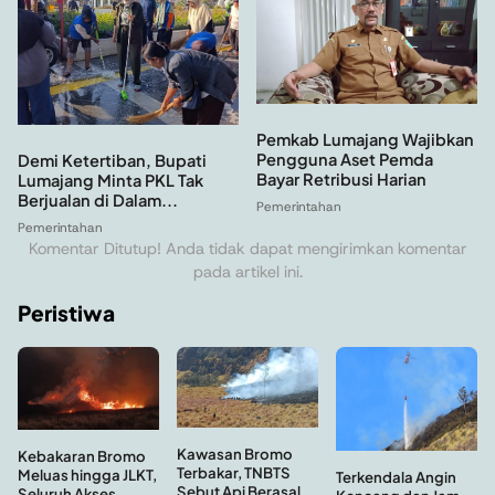
Pemkab Lumajang Wajibkan
Pengguna Aset Pemda
Demi Ketertiban, Bupati
Bayar Retribusi Harian
Lumajang Minta PKL Tak
Berjualan di Dalam...
Pemerintahan
Pemerintahan
Komentar Ditutup! Anda tidak dapat mengirimkan komentar
pada artikel ini.
Peristiwa
Kawasan Bromo
Kebakaran Bromo
Terbakar, TNBTS
Meluas hingga JLKT,
Terkendala Angin
Sebut Api Berasal
Seluruh Akses