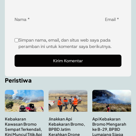
Nama
*
Email
*
Simpan nama, email, dan situs web saya pada
peramban ini untuk komentar saya berikutnya.
Peristiwa
Kebakaran
Api Kebakaran
Jinakkan Api
Kawasan Bromo
Bromo Mengarah
Kebakaran Bromo,
Sempat Terkendali,
ke B-29, BPBD
BPBD Jatim
Kini Muncul Titik Api
Lumajang Siaga
Kerahkan Drone