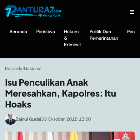
Beranda
Peristiwa
Hukum
Politik Dan
Pendi
&
Pemerintahan
Kriminal
Beranda
Nasional
/
Isu Penculikan Anak
Meresahkan, Kapolres: Itu
Hoaks
Zainul Qudsi
30 Oktober 2018 13:00