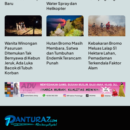
Baru
Water Spray dan
Helikopter
Hutan Bromo Masih
Wanita Winongan
Kebakaran Bromo
Membara, Satwa
Pasuruan
Meluas Lalap 51
dan Tumbuhan
Ditemukan Tak
Hektare Lahan,
Endemik Terancam
Bernyawa di Kebun
Pemadaman
Punah
Jeruk, Ada Luka
Terkendala Faktor
Bacok di Tubuh
Alam
Korban