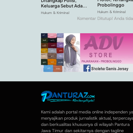
Ditangkap Polisi,
Probolinggo
Keluarga Sebut Ada...
Hukum & Kriminal
Hukum & Kriminal
Komentar Ditutup! Anda tida
Kami adalah portal media online independen y
menyajikan produk jurnalistik aktual, terpercay
dan berkualitas khususnya di wilayah Pantura
Jawa Timur dan sekitarnya dengan tagline