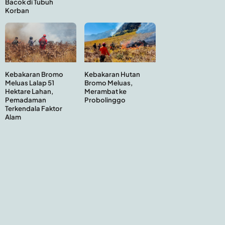
Bacok di Tubuh
Korban
Kebakaran Hutan
Kebakaran Bromo
Bromo Meluas,
Meluas Lalap 51
Merambat ke
Hektare Lahan,
Probolinggo
Pemadaman
Terkendala Faktor
Alam