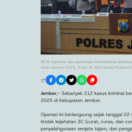
RILIS: Kapolres dan jajarannya menunjukkan bebera
sikat semeru 2025. (Foto: M. Abd Rozaq Mubarok)
Jember
,- Sebanyak 212 kasus kriminal b
2025 di Kabupaten Jember.
Operasi ini berlangsung sejak tanggal 
tindak kejahatan 3C (curat, curas, dan cu
penyalahgunaan senjata tajam, dan penga