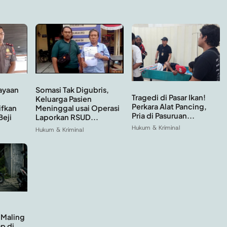
ayaan
Somasi Tak Digubris,
Tragedi di Pasar Ikan!
Keluarga Pasien
Perkara Alat Pancing,
ifkan
Meninggal usai Operasi
Pria di Pasuruan...
Beji
Laporkan RSUD...
Hukum & Kriminal
Hukum & Kriminal
 Maling
p di