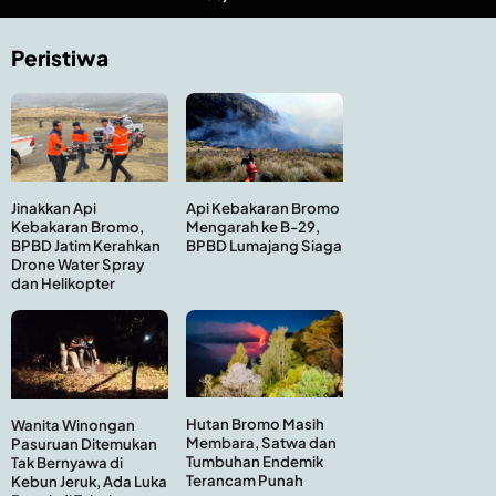
Peristiwa
Api Kebakaran Bromo
Jinakkan Api
Mengarah ke B-29,
Kebakaran Bromo,
BPBD Lumajang Siaga
BPBD Jatim Kerahkan
Drone Water Spray
dan Helikopter
Hutan Bromo Masih
Wanita Winongan
Membara, Satwa dan
Pasuruan Ditemukan
Tumbuhan Endemik
Tak Bernyawa di
Terancam Punah
Kebun Jeruk, Ada Luka