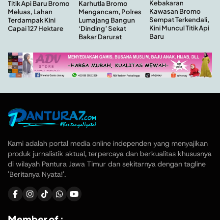
Kebakaran
Titik Api Baru Bromo
Karhutla Bromo
Kawasan Bromo
Meluas, Lahan
Mengancam, Polres
Sempat Terkendali,
Terdampak Kini
Lumajang Bangun
Kini Muncul Titik Api
Capai 127 Hektare
‘Dinding’ Sekat
Baru
Bakar Darurat
Kami adalah portal media online independen yang menyajikan
produk jurnalistik aktual, terpercaya dan berkualitas khususnya
di wilayah Pantura Jawa Timur dan sekitarnya dengan tagline
'Beritanya Nyata!'.
Member of :