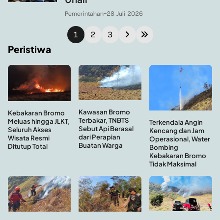
Pemerintahan
-
28 Juli 2026
1
2
3
Peristiwa
Kawasan Bromo
Kebakaran Bromo
Terbakar, TNBTS
Meluas hingga JLKT,
Terkendala Angin
Sebut Api Berasal
Seluruh Akses
Kencang dan Jam
dari Perapian
Wisata Resmi
Operasional, Water
Buatan Warga
Ditutup Total
Bombing
Kebakaran Bromo
Tidak Maksimal