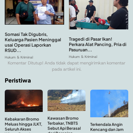
Somasi Tak Digubris,
Tragedi di Pasar Ikan!
Keluarga Pasien Meninggal
Perkara Alat Pancing, Pria di
usai Operasi Laporkan
Pasuruan...
RSUD...
Hukum & Kriminal
Hukum & Kriminal
Komentar Ditutup! Anda tidak dapat mengirimkan komentar
pada artikel ini.
Peristiwa
Kawasan Bromo
Kebakaran Bromo
Terbakar, TNBTS
Meluas hingga JLKT,
Terkendala Angin
Sebut Api Berasal
Seluruh Akses
Kencang dan Jam