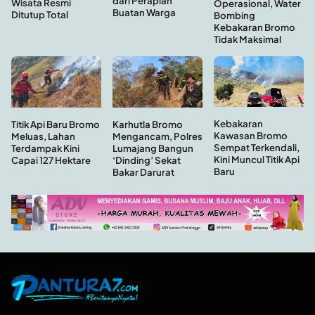
dari Perapian
Wisata Resmi
Operasional, Water
Buatan Warga
Ditutup Total
Bombing
Kebakaran Bromo
Tidak Maksimal
Kebakaran
Titik Api Baru Bromo
Karhutla Bromo
Kawasan Bromo
Meluas, Lahan
Mengancam, Polres
Sempat Terkendali,
Terdampak Kini
Lumajang Bangun
Kini Muncul Titik Api
Capai 127 Hektare
‘Dinding’ Sekat
Baru
Bakar Darurat