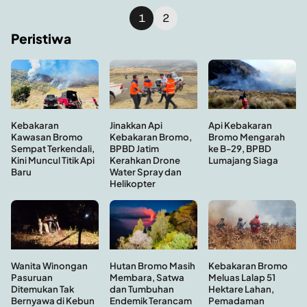
1
2
Peristiwa
Kebakaran
Api Kebakaran
Jinakkan Api
Kawasan Bromo
Bromo Mengarah
Kebakaran Bromo,
Sempat Terkendali,
ke B-29, BPBD
BPBD Jatim
Kini Muncul Titik Api
Lumajang Siaga
Kerahkan Drone
Baru
Water Spray dan
Helikopter
Hutan Bromo Masih
Wanita Winongan
Kebakaran Bromo
Membara, Satwa
Pasuruan
Meluas Lalap 51
dan Tumbuhan
Ditemukan Tak
Hektare Lahan,
Endemik Terancam
Bernyawa di Kebun
Pemadaman