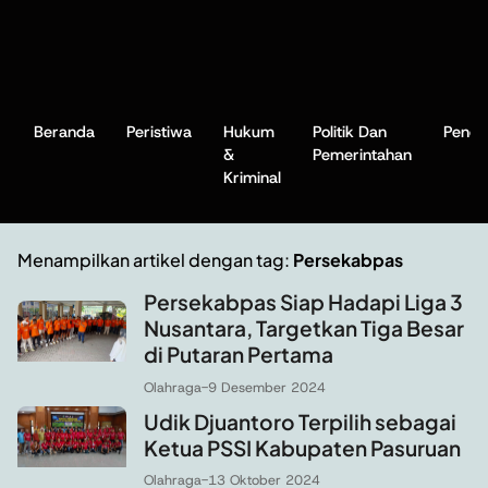
Beranda
Peristiwa
Hukum
Politik Dan
Pendi
&
Pemerintahan
Kriminal
Menampilkan artikel dengan tag:
Persekabpas
Persekabpas Siap Hadapi Liga 3
Nusantara, Targetkan Tiga Besar
di Putaran Pertama
Olahraga
-
9 Desember 2024
Udik Djuantoro Terpilih sebagai
Ketua PSSI Kabupaten Pasuruan
Olahraga
-
13 Oktober 2024