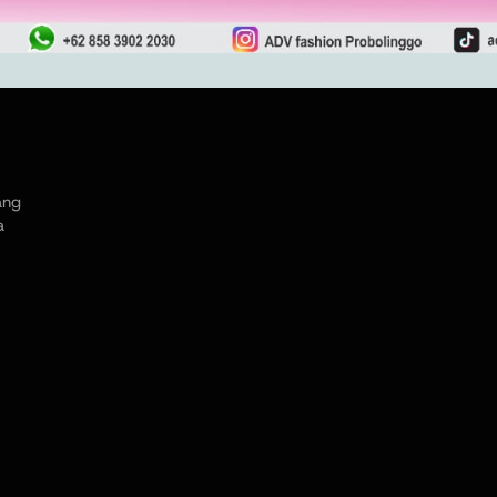
ang
a