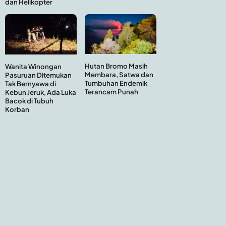
dan Helikopter
Hutan Bromo Masih
Wanita Winongan
Membara, Satwa dan
Pasuruan Ditemukan
Tumbuhan Endemik
Tak Bernyawa di
Terancam Punah
Kebun Jeruk, Ada Luka
Bacok di Tubuh
Korban