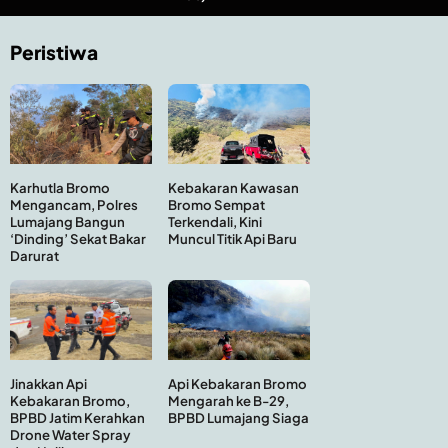
Peristiwa
Kebakaran Kawasan
Karhutla Bromo
Bromo Sempat
Mengancam, Polres
Terkendali, Kini
Lumajang Bangun
Muncul Titik Api Baru
‘Dinding’ Sekat Bakar
Darurat
Api Kebakaran Bromo
Jinakkan Api
Mengarah ke B-29,
Kebakaran Bromo,
BPBD Lumajang Siaga
BPBD Jatim Kerahkan
Drone Water Spray