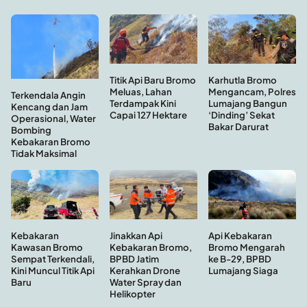
Titik Api Baru Bromo
Karhutla Bromo
Meluas, Lahan
Mengancam, Polres
Terkendala Angin
Terdampak Kini
Lumajang Bangun
Kencang dan Jam
Capai 127 Hektare
‘Dinding’ Sekat
Operasional, Water
Bakar Darurat
Bombing
Kebakaran Bromo
Tidak Maksimal
Kebakaran
Api Kebakaran
Jinakkan Api
Kawasan Bromo
Bromo Mengarah
Kebakaran Bromo,
Sempat Terkendali,
ke B-29, BPBD
BPBD Jatim
Kini Muncul Titik Api
Lumajang Siaga
Kerahkan Drone
Baru
Water Spray dan
Helikopter