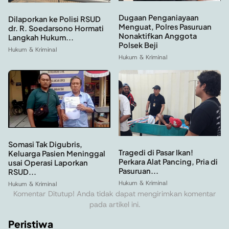
Dugaan Penganiayaan
Dilaporkan ke Polisi RSUD
Menguat, Polres Pasuruan
dr. R. Soedarsono Hormati
Nonaktifkan Anggota
Langkah Hukum...
Polsek Beji
Hukum & Kriminal
Hukum & Kriminal
Somasi Tak Digubris,
Tragedi di Pasar Ikan!
Keluarga Pasien Meninggal
Perkara Alat Pancing, Pria di
usai Operasi Laporkan
Pasuruan...
RSUD...
Hukum & Kriminal
Hukum & Kriminal
Komentar Ditutup! Anda tidak dapat mengirimkan komentar
pada artikel ini.
Peristiwa