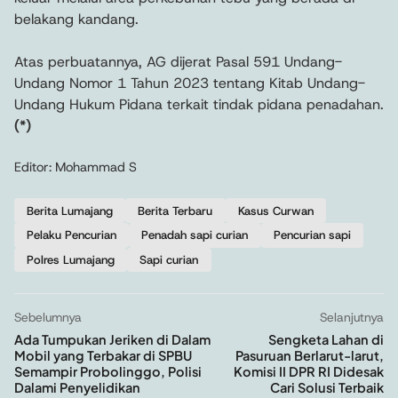
belakang kandang.
Atas perbuatannya, AG dijerat Pasal 591 Undang-
Undang Nomor 1 Tahun 2023 tentang Kitab Undang-
Undang Hukum Pidana terkait tindak pidana penadahan.
(*)
Editor: Mohammad S
Berita Lumajang
Berita Terbaru
Kasus Curwan
Pelaku Pencurian
Penadah sapi curian
Pencurian sapi
Polres Lumajang
Sapi curian
Sebelumnya
Selanjutnya
Ada Tumpukan Jeriken di Dalam
Sengketa Lahan di
Mobil yang Terbakar di SPBU
Pasuruan Berlarut-larut,
Semampir Probolinggo, Polisi
Komisi II DPR RI Didesak
Dalami Penyelidikan
Cari Solusi Terbaik