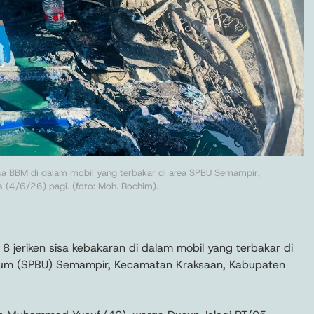
isa BBM di dalam mobil yang terbakar di area SPBU Semampir,
 (4/6/26) pagi. (foto: Moh. Rochim).
 8 jeriken sisa kebakaran di dalam mobil yang terbakar di
mum (SPBU) Semampir, Kecamatan Kraksaan, Kabupaten