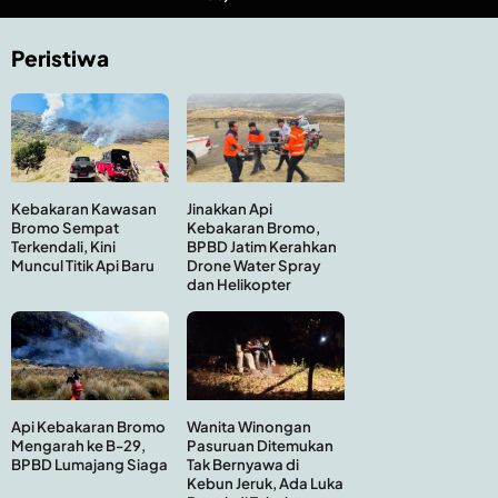
Peristiwa
Kebakaran Kawasan
Jinakkan Api
Bromo Sempat
Kebakaran Bromo,
Terkendali, Kini
BPBD Jatim Kerahkan
Muncul Titik Api Baru
Drone Water Spray
dan Helikopter
Api Kebakaran Bromo
Wanita Winongan
Mengarah ke B-29,
Pasuruan Ditemukan
BPBD Lumajang Siaga
Tak Bernyawa di
Kebun Jeruk, Ada Luka