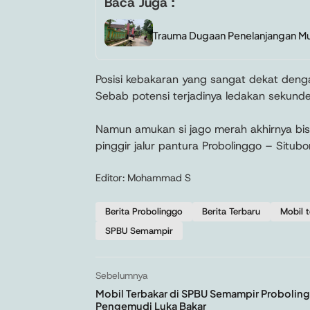
Baca Juga :
Trauma Dugaan Penelanjangan Mu
Posisi kebakaran yang sangat dekat denga
Sebab potensi terjadinya ledakan sekunde
Namun amukan si jago merah akhirnya bisa 
pinggir jalur pantura Probolinggo – Situbo
Editor: Mohammad S
Berita Probolinggo
Berita Terbaru
Mobil 
SPBU Semampir
Sebelumnya
Mobil Terbakar di SPBU Semampir Probolin
Pengemudi Luka Bakar