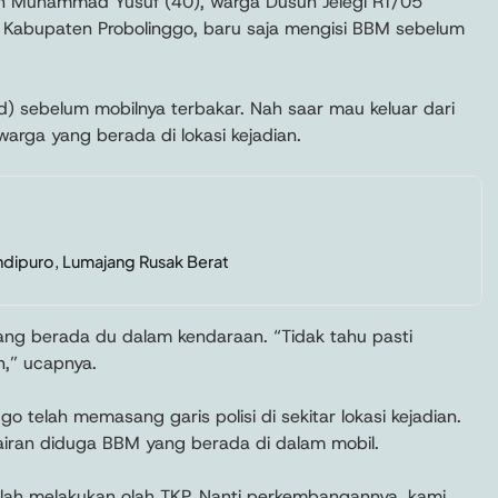
 Muhammad Yusuf (40), warga Dusun Jelegi RT/05
Kabupaten Probolinggo, baru saja mengisi BBM sebelum
ed) sebelum mobilnya terbakar. Nah saar mau keluar dari
 warga yang berada di lokasi kejadian.
ndipuro, Lumajang Rusak Berat
 yang berada du dalam kendaraan. “Tidak tahu pasti
n,” ucapnya.
ggo telah memasang garis polisi di sekitar lokasi kejadian.
 cairan diduga BBM yang berada di dalam mobil.
a telah melakukan olah TKP. Nanti perkembangannya, kami