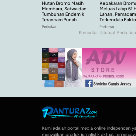
Hutan Bromo Masih
Kebakaran Brom
Membara, Satwa dan
Meluas Lalap 51 
Tumbuhan Endemik
Lahan, Pemadam
Terancam Punah
Terkendala Faktor
Peristiwa
Peristiwa
Komentar Ditutup! Anda tida
Kami adalah portal media online independen y
menyajikan produk jurnalistik aktual, terpercay