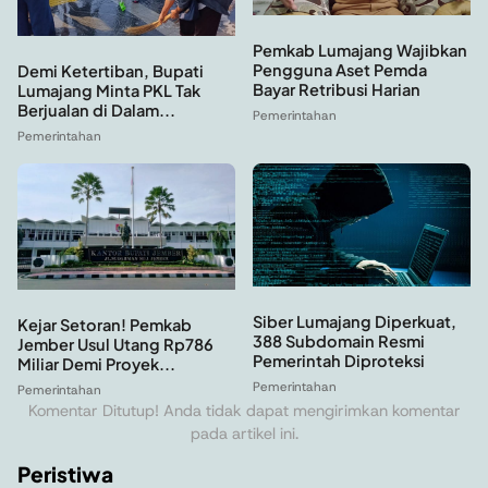
Pemkab Lumajang Wajibkan
Pengguna Aset Pemda
Demi Ketertiban, Bupati
Bayar Retribusi Harian
Lumajang Minta PKL Tak
Berjualan di Dalam...
Pemerintahan
Pemerintahan
Siber Lumajang Diperkuat,
Kejar Setoran! Pemkab
388 Subdomain Resmi
Jember Usul Utang Rp786
Pemerintah Diproteksi
Miliar Demi Proyek...
Pemerintahan
Pemerintahan
Komentar Ditutup! Anda tidak dapat mengirimkan komentar
pada artikel ini.
Peristiwa