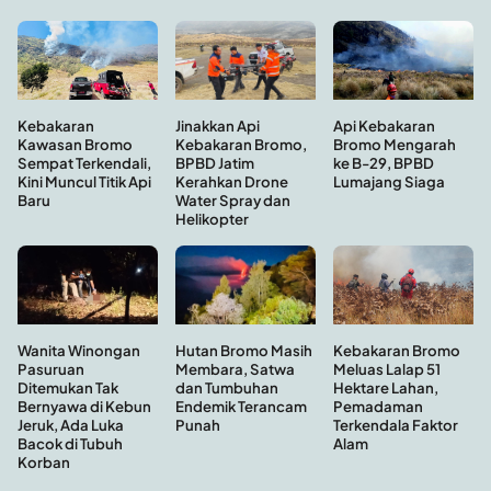
Kebakaran
Api Kebakaran
Jinakkan Api
Kawasan Bromo
Bromo Mengarah
Kebakaran Bromo,
Sempat Terkendali,
ke B-29, BPBD
BPBD Jatim
Kini Muncul Titik Api
Lumajang Siaga
Kerahkan Drone
Baru
Water Spray dan
Helikopter
Hutan Bromo Masih
Wanita Winongan
Kebakaran Bromo
Membara, Satwa
Pasuruan
Meluas Lalap 51
dan Tumbuhan
Ditemukan Tak
Hektare Lahan,
Endemik Terancam
Bernyawa di Kebun
Pemadaman
Punah
Jeruk, Ada Luka
Terkendala Faktor
Bacok di Tubuh
Alam
Korban