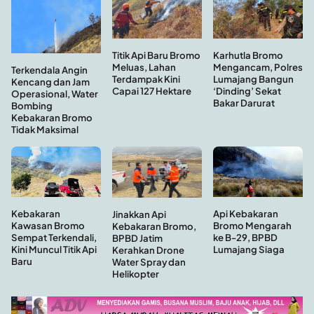
Titik Api Baru Bromo
Karhutla Bromo
Meluas, Lahan
Mengancam, Polres
Terkendala Angin
Terdampak Kini
Lumajang Bangun
Kencang dan Jam
Capai 127 Hektare
‘Dinding’ Sekat
Operasional, Water
Bakar Darurat
Bombing
Kebakaran Bromo
Tidak Maksimal
Kebakaran
Api Kebakaran
Jinakkan Api
Kawasan Bromo
Bromo Mengarah
Kebakaran Bromo,
Sempat Terkendali,
ke B-29, BPBD
BPBD Jatim
Kini Muncul Titik Api
Lumajang Siaga
Kerahkan Drone
Baru
Water Spray dan
Helikopter