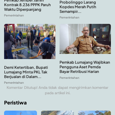
Probolinggo Larang
Kontrak 8.236 PPPK Paruh
Kopdes Merah Putih
Waktu Diperpanjang
Semampir...
Pemerintahan
Pemerintahan
Pemkab Lumajang Wajibkan
Pengguna Aset Pemda
Demi Ketertiban, Bupati
Bayar Retribusi Harian
Lumajang Minta PKL Tak
Berjualan di Dalam...
Pemerintahan
Pemerintahan
Komentar Ditutup! Anda tidak dapat mengirimkan komentar
pada artikel ini.
Peristiwa