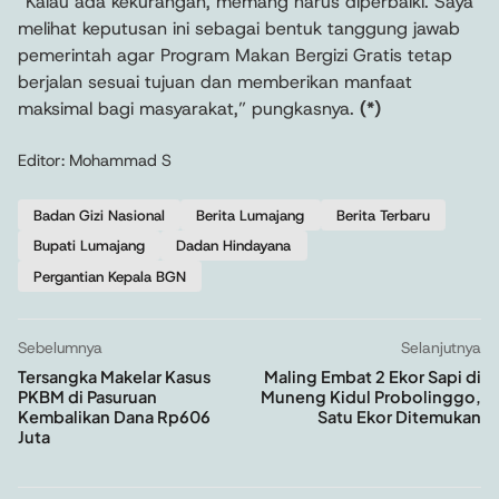
“Kalau ada kekurangan, memang harus diperbaiki. Saya
melihat keputusan ini sebagai bentuk tanggung jawab
pemerintah agar Program Makan Bergizi Gratis tetap
berjalan sesuai tujuan dan memberikan manfaat
maksimal bagi masyarakat,” pungkasnya.
(*)
Editor: Mohammad S
Badan Gizi Nasional
Berita Lumajang
Berita Terbaru
Bupati Lumajang
Dadan Hindayana
Pergantian Kepala BGN
Sebelumnya
Selanjutnya
Tersangka Makelar Kasus
Maling Embat 2 Ekor Sapi di
PKBM di Pasuruan
Muneng Kidul Probolinggo,
Kembalikan Dana Rp606
Satu Ekor Ditemukan
Juta