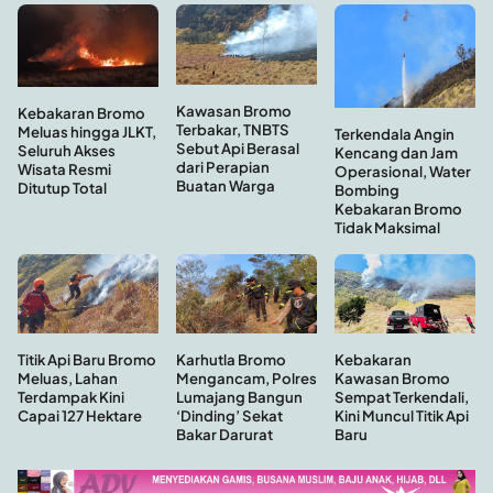
Kawasan Bromo
Kebakaran Bromo
Terbakar, TNBTS
Meluas hingga JLKT,
Terkendala Angin
Sebut Api Berasal
Seluruh Akses
Kencang dan Jam
dari Perapian
Wisata Resmi
Operasional, Water
Buatan Warga
Ditutup Total
Bombing
Kebakaran Bromo
Tidak Maksimal
Kebakaran
Titik Api Baru Bromo
Karhutla Bromo
Kawasan Bromo
Meluas, Lahan
Mengancam, Polres
Sempat Terkendali,
Terdampak Kini
Lumajang Bangun
Kini Muncul Titik Api
Capai 127 Hektare
‘Dinding’ Sekat
Baru
Bakar Darurat