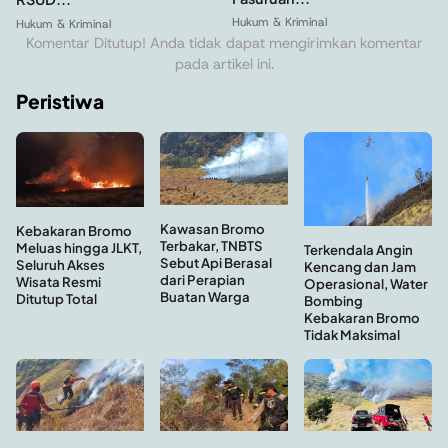
Hukum & Kriminal
Hukum & Kriminal
Komentar Ditutup! Anda tidak dapat mengirimkan komentar
pada artikel ini.
Peristiwa
Kawasan Bromo
Kebakaran Bromo
Terbakar, TNBTS
Meluas hingga JLKT,
Terkendala Angin
Sebut Api Berasal
Seluruh Akses
Kencang dan Jam
dari Perapian
Wisata Resmi
Operasional, Water
Buatan Warga
Ditutup Total
Bombing
Kebakaran Bromo
Tidak Maksimal