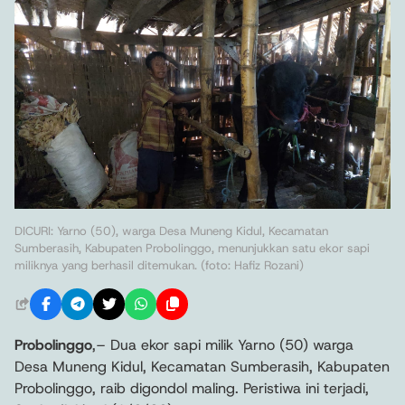
DICURI: Yarno (50), warga Desa Muneng Kidul, Kecamatan
Sumberasih, Kabupaten Probolinggo, menunjukkan satu ekor sapi
miliknya yang berhasil ditemukan. (foto: Hafiz Rozani)
Probolinggo
,– Dua ekor sapi milik Yarno (50) warga
Desa Muneng Kidul, Kecamatan Sumberasih, Kabupaten
Probolinggo, raib digondol maling. Peristiwa ini terjadi,