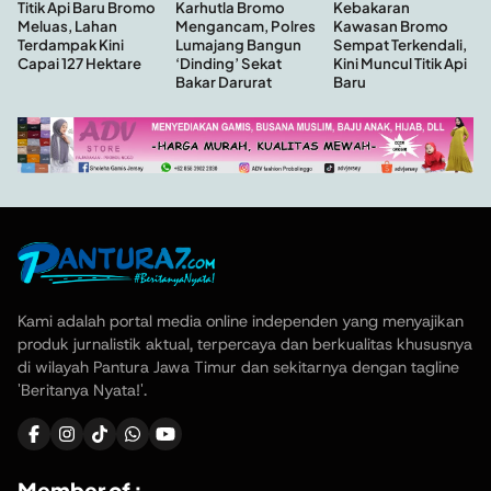
Kebakaran
Titik Api Baru Bromo
Karhutla Bromo
Kawasan Bromo
Meluas, Lahan
Mengancam, Polres
Sempat Terkendali,
Terdampak Kini
Lumajang Bangun
Kini Muncul Titik Api
Capai 127 Hektare
‘Dinding’ Sekat
Baru
Bakar Darurat
Kami adalah portal media online independen yang menyajikan
produk jurnalistik aktual, terpercaya dan berkualitas khususnya
di wilayah Pantura Jawa Timur dan sekitarnya dengan tagline
'Beritanya Nyata!'.
Member of :