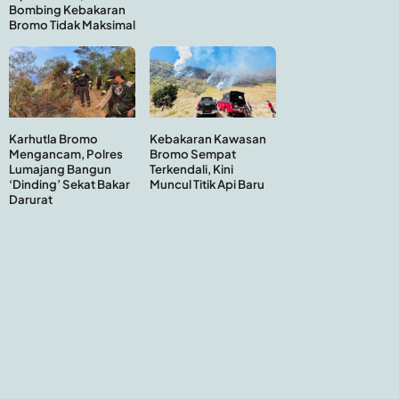
Bombing Kebakaran
Bromo Tidak Maksimal
Kebakaran Kawasan
Karhutla Bromo
Bromo Sempat
Mengancam, Polres
Terkendali, Kini
Lumajang Bangun
Muncul Titik Api Baru
‘Dinding’ Sekat Bakar
Darurat