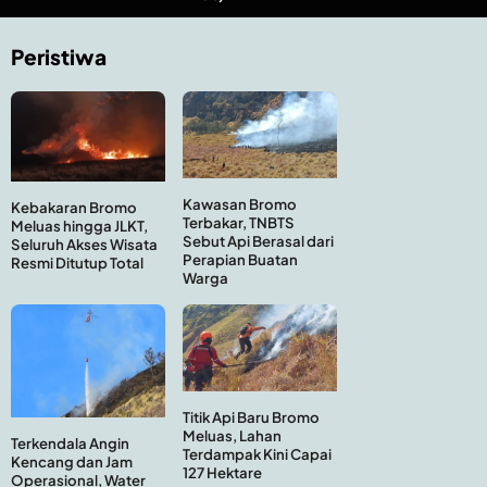
Peristiwa
Kawasan Bromo
Kebakaran Bromo
Terbakar, TNBTS
Meluas hingga JLKT,
Sebut Api Berasal dari
Seluruh Akses Wisata
Perapian Buatan
Resmi Ditutup Total
Warga
Titik Api Baru Bromo
Meluas, Lahan
Terkendala Angin
Terdampak Kini Capai
Kencang dan Jam
127 Hektare
Operasional, Water