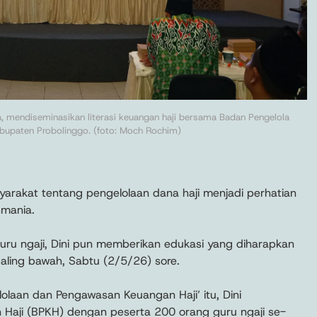
a, mendiseminasikan literasi keuangan haji bersama Badan Pengelola
bupaten Probolinggo. (foto: Moch Rochim)
rakat tentang pengelolaan dana haji menjadi perhatian
hmania.
guru ngaji, Dini pun memberikan edukasi yang diharapkan
ling bawah, Sabtu (2/5/26) sore.
lolaan dan Pengawasan Keuangan Haji’ itu, Dini
aji (BPKH) dengan peserta 200 orang guru ngaji se-