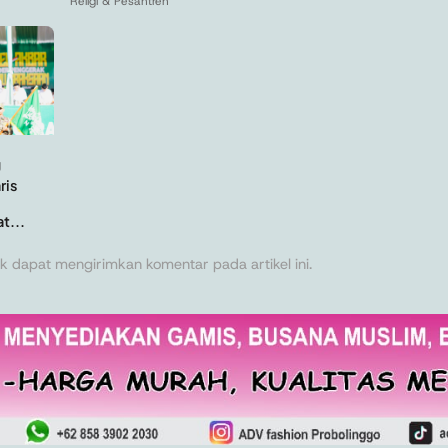
Religi & Pesantren
U
ris
t...
k dapat mengirimkan komentar pada artikel ini.