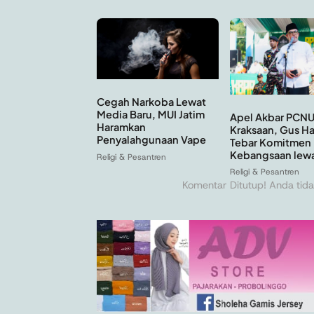
Cegah Narkoba Lewat
Media Baru, MUI Jatim
Apel Akbar PCN
Haramkan
Kraksaan, Gus Ha
Penyalahgunaan Vape
Tebar Komitmen
Kebangsaan lewa
Religi & Pesantren
Religi & Pesantren
Komentar Ditutup! Anda tida