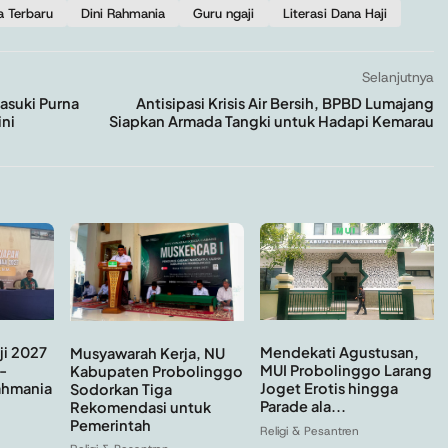
a Terbaru
Dini Rahmania
Guru ngaji
Literasi Dana Haji
Selanjutnya
suki Purna
Antisipasi Krisis Air Bersih, BPBD Lumajang
ini
Siapkan Armada Tangki untuk Hadapi Kemarau
Mendekati Agustusan,
ji 2027
Musyawarah Kerja, NU
MUI Probolinggo Larang
-
Kabupaten Probolinggo
Joget Erotis hingga
ahmania
Sodorkan Tiga
Parade ala...
Rekomendasi untuk
Pemerintah
Religi & Pesantren