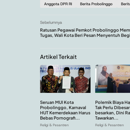
Anggota DPR RI
Berita Probolinggo
Berit
Sebelumnya
Ratusan Pegawai Pemkot Probolinggo Mema
Tugas, Wali Kota Beri Pesan Menyentuh Beg
Artikel Terkait
Seruan MUI Kota
Polemik Biaya Ha
Probolinggo, Karnaval
Tak Perlu Dibesar
HUT Kemerdekaan Harus
besarkan, Dini R
Bebas Pornografi...
Tawarkan...
Religi & Pesantren
Religi & Pesantren