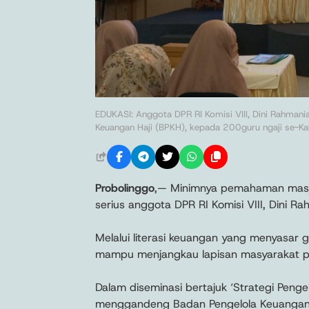
EDUKASI: Anggota DPR RI Komisi VIII, Dini Rahmani
Keuangan Haji (BPKH), kepada 200guru ngaji se-Ka
Probolinggo
,— Minimnya pemahaman masya
serius anggota DPR RI Komisi VIII, Dini Ra
Melalui literasi keuangan yang menyasar 
mampu menjangkau lapisan masyarakat pa
Dalam diseminasi bertajuk ‘Strategi Penge
menggandeng Badan Pengelola Keuangan H