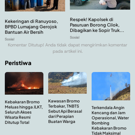
Respek! Kapolsek di
Kekeringan di Ranuyoso,
Pasuruan Borong Cilok,
BPBD Lumajang Gerojok
Dibagikan ke Sopir Truk...
Bantuan Air Bersih
Sosial
Sosial
Komentar Ditutup! Anda tidak dapat mengirimkan komentar
pada artikel ini.
Peristiwa
Kawasan Bromo
Kebakaran Bromo
Terbakar, TNBTS
Meluas hingga JLKT,
Terkendala Angin
Sebut Api Berasal
Seluruh Akses
Kencang dan Jam
dari Perapian
Wisata Resmi
Operasional, Water
Buatan Warga
Ditutup Total
Bombing
Kebakaran Bromo
Tidak Maksimal