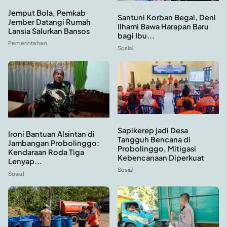
Jemput Bola, Pemkab
Santuni Korban Begal, Deni
Jember Datangi Rumah
Ilhami Bawa Harapan Baru
Lansia Salurkan Bansos
bagi Ibu...
Pemerintahan
Sosial
Sapikerep jadi Desa
Ironi Bantuan Alsintan di
Tangguh Bencana di
Jambangan Probolinggo:
Probolinggo, Mitigasi
Kendaraan Roda Tiga
Kebencanaan Diperkuat
Lenyap...
Sosial
Sosial