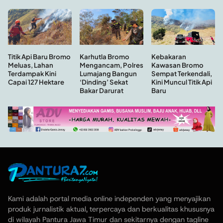
Kebakaran
Titik Api Baru Bromo
Karhutla Bromo
Kawasan Bromo
Meluas, Lahan
Mengancam, Polres
Sempat Terkendali,
Terdampak Kini
Lumajang Bangun
Kini Muncul Titik Api
Capai 127 Hektare
‘Dinding’ Sekat
Baru
Bakar Darurat
Kami adalah portal media online independen yang menyajikan
produk jurnalistik aktual, terpercaya dan berkualitas khususnya
di wilayah Pantura Jawa Timur dan sekitarnya dengan tagline