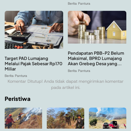
Berita Pantura
Pendapatan PBB-P2 Belum
Target PAD Lumajang
Maksimal, BPRD Lumajang
Melalui Pajak Sebesar Rp170
Akan Grebeg Desa yang...
Miliar
Berita Pantura
Berita Pantura
Komentar Ditutup! Anda tidak dapat mengirimkan komentar
pada artikel ini.
Peristiwa