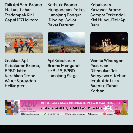
Kebakaran
Titik Api Baru Bromo
Karhutla Bromo
Kawasan Bromo
Meluas, Lahan
Mengancam, Polres
Sempat Terkendali,
Terdampak Kini
Lumajang Bangun
Kini Muncul Titik Api
Capai 127 Hektare
‘Dinding’ Sekat
Baru
Bakar Darurat
Api Kebakaran
Wanita Winongan
Jinakkan Api
Bromo Mengarah
Pasuruan
Kebakaran Bromo,
ke B-29, BPBD
Ditemukan Tak
BPBD Jatim
Lumajang Siaga
Bernyawa di Kebun
Kerahkan Drone
Jeruk, Ada Luka
Water Spray dan
Bacok di Tubuh
Helikopter
Korban