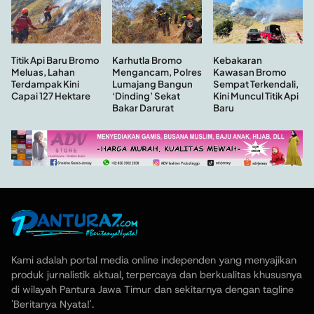
Kebakaran
Titik Api Baru Bromo
Karhutla Bromo
Kawasan Bromo
Meluas, Lahan
Mengancam, Polres
Sempat Terkendali,
Terdampak Kini
Lumajang Bangun
Kini Muncul Titik Api
Capai 127 Hektare
‘Dinding’ Sekat
Baru
Bakar Darurat
Kami adalah portal media online independen yang menyajikan
produk jurnalistik aktual, terpercaya dan berkualitas khususnya
di wilayah Pantura Jawa Timur dan sekitarnya dengan tagline
'Beritanya Nyata!'.