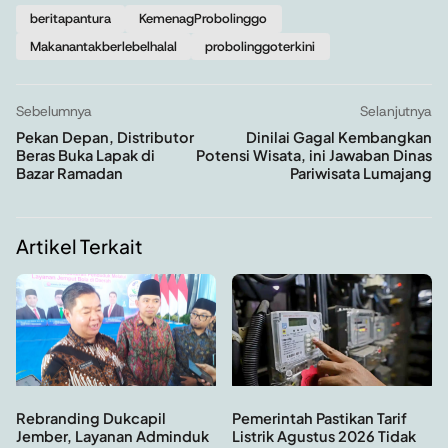
beritapantura
KemenagProbolinggo
Makanantakberlebelhalal
probolinggoterkini
Sebelumnya
Selanjutnya
Pekan Depan, Distributor
Dinilai Gagal Kembangkan
Beras Buka Lapak di
Potensi Wisata, ini Jawaban Dinas
Bazar Ramadan
Pariwisata Lumajang
Artikel Terkait
Rebranding Dukcapil
Pemerintah Pastikan Tarif
Jember, Layanan Adminduk
Listrik Agustus 2026 Tidak