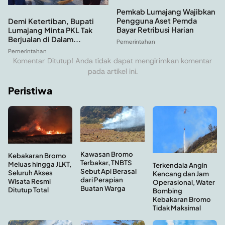
Pemkab Lumajang Wajibkan
Pengguna Aset Pemda
Demi Ketertiban, Bupati
Bayar Retribusi Harian
Lumajang Minta PKL Tak
Berjualan di Dalam...
Pemerintahan
Pemerintahan
Komentar Ditutup! Anda tidak dapat mengirimkan komentar
pada artikel ini.
Peristiwa
Kawasan Bromo
Kebakaran Bromo
Terbakar, TNBTS
Meluas hingga JLKT,
Terkendala Angin
Sebut Api Berasal
Seluruh Akses
Kencang dan Jam
dari Perapian
Wisata Resmi
Operasional, Water
Buatan Warga
Ditutup Total
Bombing
Kebakaran Bromo
Tidak Maksimal