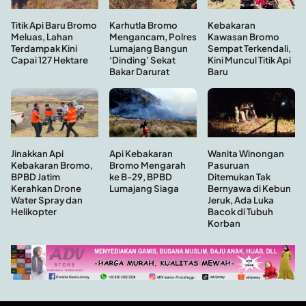
Kebakaran
Titik Api Baru Bromo
Karhutla Bromo
Kawasan Bromo
Meluas, Lahan
Mengancam, Polres
Sempat Terkendali,
Terdampak Kini
Lumajang Bangun
Kini Muncul Titik Api
Capai 127 Hektare
‘Dinding’ Sekat
Baru
Bakar Darurat
Api Kebakaran
Wanita Winongan
Jinakkan Api
Bromo Mengarah
Pasuruan
Kebakaran Bromo,
ke B-29, BPBD
Ditemukan Tak
BPBD Jatim
Lumajang Siaga
Bernyawa di Kebun
Kerahkan Drone
Jeruk, Ada Luka
Water Spray dan
Bacok di Tubuh
Helikopter
Korban