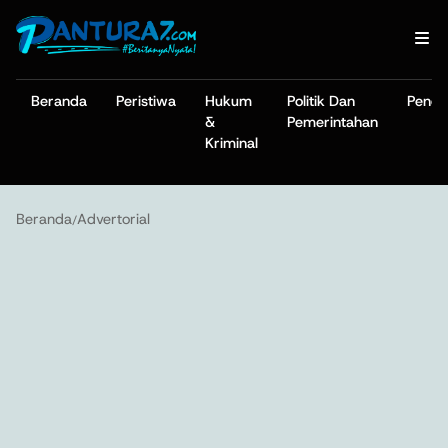
Beranda
Peristiwa
Hukum
Politik Dan
Pendi
&
Pemerintahan
Kriminal
Beranda
Advertorial
/