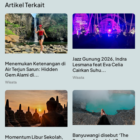
Artikel Terkait
Jazz Gunung 2026, Indra
Menemukan Ketenangan di
Lesmana feat Eva Celia
Air Terjun Sarun: Hidden
Cairkan Suhu...
Gem Alami di...
Wisata
Wisata
Banyuwangi disebut ‘The
Momentum Libur Sekolah,