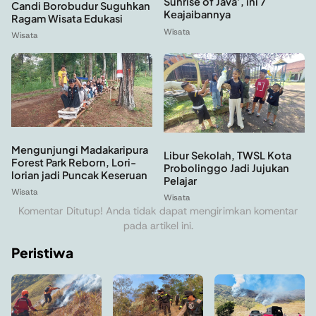
Sunrise of Java’, ini 7
Candi Borobudur Suguhkan
Keajaibannya
Ragam Wisata Edukasi
Wisata
Wisata
Mengunjungi Madakaripura
Libur Sekolah, TWSL Kota
Forest Park Reborn, Lori-
Probolinggo Jadi Jujukan
lorian jadi Puncak Keseruan
Pelajar
Wisata
Wisata
Komentar Ditutup! Anda tidak dapat mengirimkan komentar
pada artikel ini.
Peristiwa