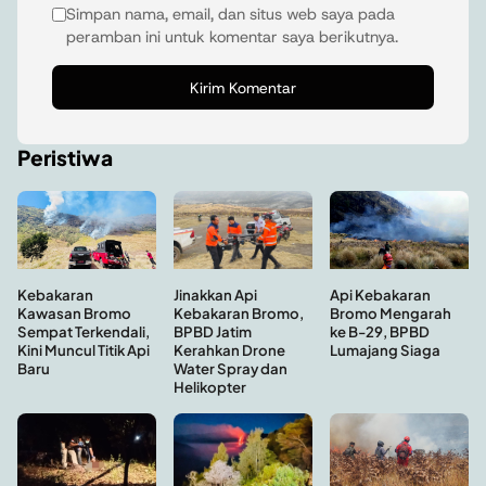
Simpan nama, email, dan situs web saya pada
peramban ini untuk komentar saya berikutnya.
Peristiwa
Kebakaran
Api Kebakaran
Jinakkan Api
Kawasan Bromo
Bromo Mengarah
Kebakaran Bromo,
Sempat Terkendali,
ke B-29, BPBD
BPBD Jatim
Kini Muncul Titik Api
Lumajang Siaga
Kerahkan Drone
Baru
Water Spray dan
Helikopter