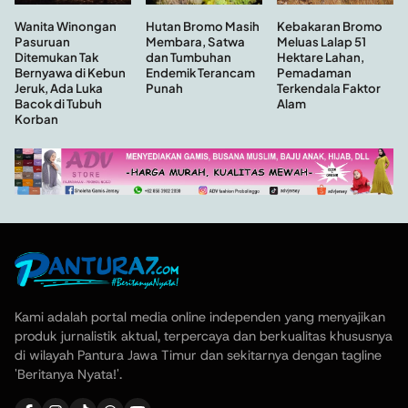
Hutan Bromo Masih
Wanita Winongan
Kebakaran Bromo
Membara, Satwa
Pasuruan
Meluas Lalap 51
dan Tumbuhan
Ditemukan Tak
Hektare Lahan,
Endemik Terancam
Bernyawa di Kebun
Pemadaman
Punah
Jeruk, Ada Luka
Terkendala Faktor
Bacok di Tubuh
Alam
Korban
Kami adalah portal media online independen yang menyajikan
produk jurnalistik aktual, terpercaya dan berkualitas khususnya
di wilayah Pantura Jawa Timur dan sekitarnya dengan tagline
'Beritanya Nyata!'.