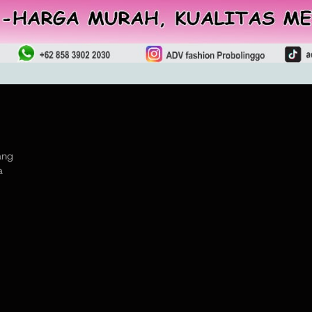
ang
a