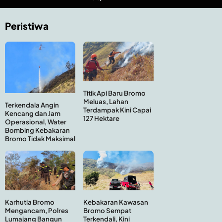
Peristiwa
Titik Api Baru Bromo
Meluas, Lahan
Terkendala Angin
Terdampak Kini Capai
Kencang dan Jam
127 Hektare
Operasional, Water
Bombing Kebakaran
Bromo Tidak Maksimal
Kebakaran Kawasan
Karhutla Bromo
Bromo Sempat
Mengancam, Polres
Terkendali, Kini
Lumajang Bangun