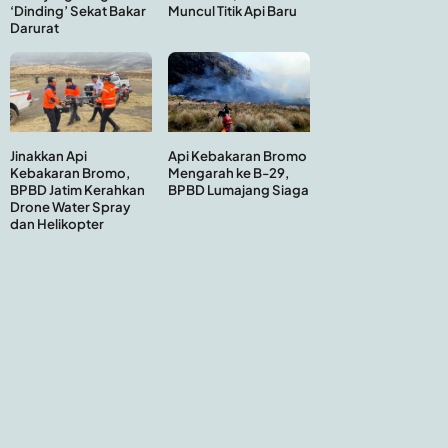
Muncul Titik Api Baru
‘Dinding’ Sekat Bakar
Darurat
Api Kebakaran Bromo
Jinakkan Api
Mengarah ke B-29,
Kebakaran Bromo,
BPBD Lumajang Siaga
BPBD Jatim Kerahkan
Drone Water Spray
dan Helikopter