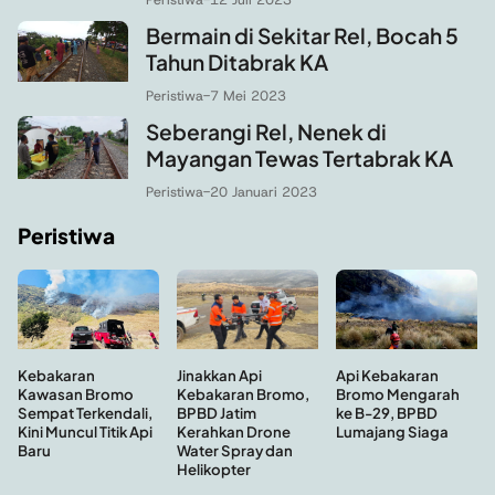
Bermain di Sekitar Rel, Bocah 5
Tahun Ditabrak KA
Peristiwa
-
7 Mei 2023
Seberangi Rel, Nenek di
Mayangan Tewas Tertabrak KA
Peristiwa
-
20 Januari 2023
Peristiwa
Kebakaran
Api Kebakaran
Jinakkan Api
Kawasan Bromo
Bromo Mengarah
Kebakaran Bromo,
Sempat Terkendali,
ke B-29, BPBD
BPBD Jatim
Kini Muncul Titik Api
Lumajang Siaga
Kerahkan Drone
Baru
Water Spray dan
Helikopter