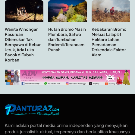
Hutan Bromo Masih
Wanita Winongan
Kebakaran Bromo
Membara, Satwa
Pasuruan
Meluas Lalap 51
dan Tumbuhan
Ditemukan Tak
Hektare Lahan,
Endemik Terancam
Bernyawa di Kebun
Pemadaman
Punah
Jeruk, Ada Luka
Terkendala Faktor
Bacok di Tubuh
Alam
Korban
Kami adalah portal media online independen yang menyajikan
produk jurnalistik aktual, terpercaya dan berkualitas khususnya