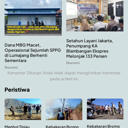
Setahun Layani Jakarta,
Dana MBG Macet,
Penumpang KA
Operasional Sejumlah SPPG
Blambangan Ekspres
di Lumajang Berhenti
Melonjak 133 Persen
Sementara
Ekonomi
Ekonomi
Komentar Ditutup! Anda tidak dapat mengirimkan komentar
pada artikel ini.
Peristiwa
Kebakaran Bromo
Menhut Tinjau
Kebakaran Bromo