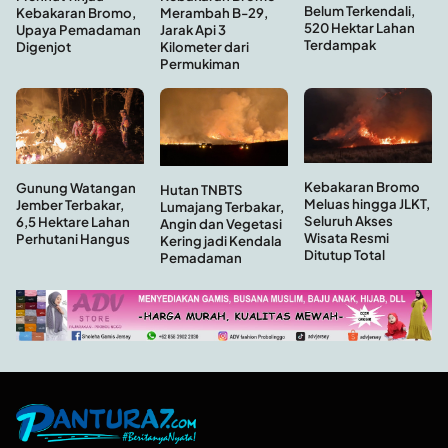
Belum Terkendali,
Kebakaran Bromo,
Merambah B-29,
520 Hektar Lahan
Upaya Pemadaman
Jarak Api 3
Terdampak
Digenjot
Kilometer dari
Permukiman
Kebakaran Bromo
Gunung Watangan
Hutan TNBTS
Meluas hingga JLKT,
Jember Terbakar,
Lumajang Terbakar,
Seluruh Akses
6,5 Hektare Lahan
Angin dan Vegetasi
Wisata Resmi
Perhutani Hangus
Kering jadi Kendala
Ditutup Total
Pemadaman