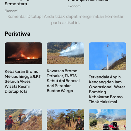
Sementara
Ekonomi
Ekonomi
Komentar Ditutup! Anda tidak dapat mengirimkan komentar
pada artikel ini.
Peristiwa
Kawasan Bromo
Kebakaran Bromo
Terbakar, TNBTS
Meluas hingga JLKT,
Terkendala Angin
Sebut Api Berasal
Seluruh Akses
Kencang dan Jam
dari Perapian
Wisata Resmi
Operasional, Water
Buatan Warga
Ditutup Total
Bombing
Kebakaran Bromo
Tidak Maksimal