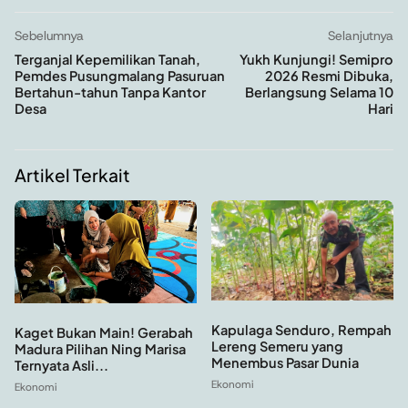
Sebelumnya
Selanjutnya
Terganjal Kepemilikan Tanah,
Yukh Kunjungi! Semipro
Pemdes Pusungmalang Pasuruan
2026 Resmi Dibuka,
Bertahun-tahun Tanpa Kantor
Berlangsung Selama 10
Desa
Hari
Artikel Terkait
Kapulaga Senduro, Rempah
Kaget Bukan Main! Gerabah
Lereng Semeru yang
Madura Pilihan Ning Marisa
Menembus Pasar Dunia
Ternyata Asli...
Ekonomi
Ekonomi