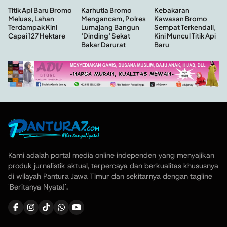
Kebakaran
Titik Api Baru Bromo
Karhutla Bromo
Kawasan Bromo
Meluas, Lahan
Mengancam, Polres
Sempat Terkendali,
Terdampak Kini
Lumajang Bangun
Kini Muncul Titik Api
Capai 127 Hektare
‘Dinding’ Sekat
Baru
Bakar Darurat
Kami adalah portal media online independen yang menyajikan
produk jurnalistik aktual, terpercaya dan berkualitas khususnya
di wilayah Pantura Jawa Timur dan sekitarnya dengan tagline
'Beritanya Nyata!'.