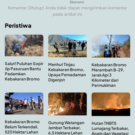
Ekonomi
Komentar Ditutup! Anda tidak dapat mengirimkan komentar
pada artikel ini.
Peristiwa
Salut! Puluhan Sopir
Menhut Tinjau
Kebakaran Bromo
Jip Pasuruan Bantu
Kebakaran Bromo,
Merambah B-29,
Padamkan
Upaya Pemadaman
Jarak Api 3
Kebakaran Bromo
Digenjot
Kilometer dari
Permukiman
Kebakaran Bromo
Gunung Watangan
Hutan TNBTS
Belum Terkendali,
Jember Terbakar,
Lumajang Terbakar,
520 Hektar Lahan
6,5 Hektare Lahan
Angin dan Vegetasi