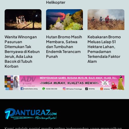
Helikopter
Hutan Bromo Masih
Wanita Winongan
Kebakaran Bromo
Membara, Satwa
Pasuruan
Meluas Lalap 51
dan Tumbuhan
Ditemukan Tak
Hektare Lahan,
Endemik Terancam
Bernyawa di Kebun
Pemadaman
Punah
Jeruk, Ada Luka
Terkendala Faktor
Bacok di Tubuh
Alam
Korban
Kami adalah portal media online independen yang menyajikan