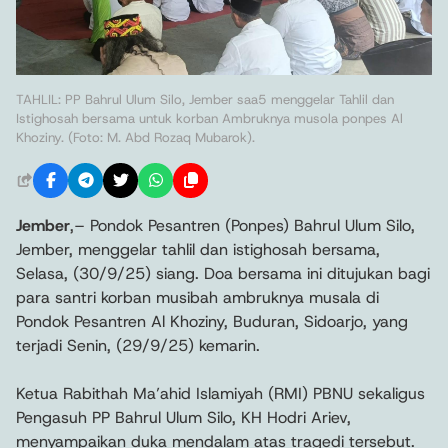
TAHLIL: PP Bahrul Ulum Silo, Jember saa5 menggelar Tahlil dan
Istighosah bersama untuk korban Ambruknya musola ponpes Al
Khoziny. (Foto: M. Abd Rozaq Mubarok).
Jember
,– Pondok Pesantren (Ponpes) Bahrul Ulum Silo,
Jember, menggelar tahlil dan istighosah bersama,
Selasa, (30/9/25) siang. Doa bersama ini ditujukan bagi
para santri korban musibah ambruknya musala di
Pondok Pesantren Al Khoziny, Buduran, Sidoarjo, yang
terjadi Senin, (29/9/25) kemarin.
Ketua Rabithah Ma’ahid Islamiyah (RMI) PBNU sekaligus
Pengasuh PP Bahrul Ulum Silo, KH Hodri Ariev,
menyampaikan duka mendalam atas tragedi tersebut.