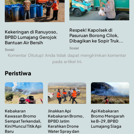
Respek! Kapolsek di
Kekeringan di Ranuyoso,
Pasuruan Borong Cilok,
BPBD Lumajang Gerojok
Dibagikan ke Sopir Truk...
Bantuan Air Bersih
Sosial
Sosial
Komentar Ditutup! Anda tidak dapat mengirimkan komentar
pada artikel ini.
Peristiwa
Kebakaran
Api Kebakaran
Jinakkan Api
Kawasan Bromo
Bromo Mengarah
Kebakaran Bromo,
Sempat Terkendali,
ke B-29, BPBD
BPBD Jatim
Kini Muncul Titik Api
Lumajang Siaga
Kerahkan Drone
Baru
Water Spray dan