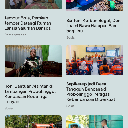
Jemput Bola, Pemkab
Santuni Korban Begal, Deni
Jember Datangi Rumah
Ilhami Bawa Harapan Baru
Lansia Salurkan Bansos
bagi Ibu...
Pemerintahan
Sosial
Sapikerep jadi Desa
Ironi Bantuan Alsintan di
Tangguh Bencana di
Jambangan Probolinggo:
Probolinggo, Mitigasi
Kendaraan Roda Tiga
Kebencanaan Diperkuat
Lenyap...
Sosial
Sosial