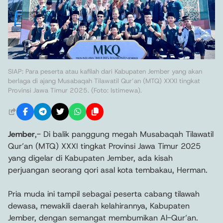
SIAP: Para peserta atau kafilah dari Kabupaten Jember yang akan
berlaga di ajang Musabaqah Tilawatil Qur’an (MTQ) XXXI tingkat
Provinsi Jawa Timur 2025. (Foto: Istimewa).
Jember
,- Di balik panggung megah Musabaqah Tilawatil
Qur’an (MTQ) XXXI tingkat Provinsi Jawa Timur 2025
yang digelar di Kabupaten Jember, ada kisah
perjuangan seorang qori asal kota tembakau, Herman.
Pria muda ini tampil sebagai peserta cabang tilawah
dewasa, mewakili daerah kelahirannya, Kabupaten
Jember, dengan semangat membumikan Al-Qur’an.