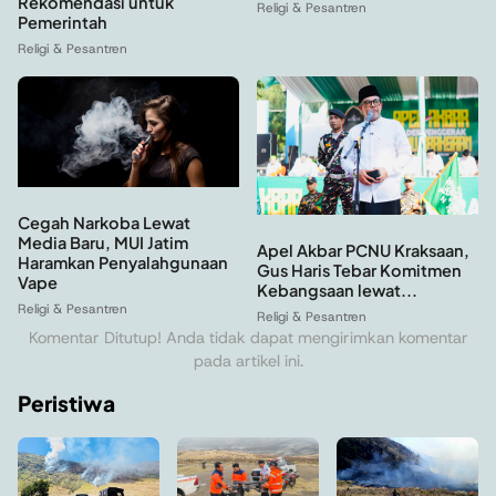
Rekomendasi untuk
Religi & Pesantren
Pemerintah
Religi & Pesantren
Cegah Narkoba Lewat
Media Baru, MUI Jatim
Apel Akbar PCNU Kraksaan,
Haramkan Penyalahgunaan
Gus Haris Tebar Komitmen
Vape
Kebangsaan lewat...
Religi & Pesantren
Religi & Pesantren
Komentar Ditutup! Anda tidak dapat mengirimkan komentar
pada artikel ini.
Peristiwa