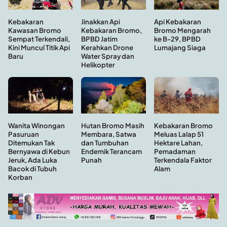
Kebakaran
Api Kebakaran
Jinakkan Api
Kawasan Bromo
Bromo Mengarah
Kebakaran Bromo,
Sempat Terkendali,
ke B-29, BPBD
BPBD Jatim
Kini Muncul Titik Api
Lumajang Siaga
Kerahkan Drone
Baru
Water Spray dan
Helikopter
Hutan Bromo Masih
Wanita Winongan
Kebakaran Bromo
Membara, Satwa
Pasuruan
Meluas Lalap 51
dan Tumbuhan
Ditemukan Tak
Hektare Lahan,
Endemik Terancam
Bernyawa di Kebun
Pemadaman
Punah
Jeruk, Ada Luka
Terkendala Faktor
Bacok di Tubuh
Alam
Korban