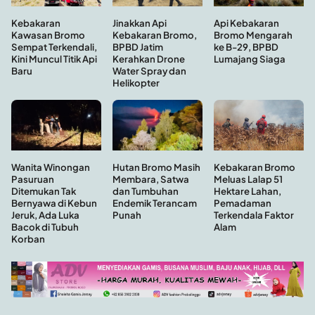
Kebakaran
Api Kebakaran
Jinakkan Api
Kawasan Bromo
Bromo Mengarah
Kebakaran Bromo,
Sempat Terkendali,
ke B-29, BPBD
BPBD Jatim
Kini Muncul Titik Api
Lumajang Siaga
Kerahkan Drone
Baru
Water Spray dan
Helikopter
Hutan Bromo Masih
Wanita Winongan
Kebakaran Bromo
Membara, Satwa
Pasuruan
Meluas Lalap 51
dan Tumbuhan
Ditemukan Tak
Hektare Lahan,
Endemik Terancam
Bernyawa di Kebun
Pemadaman
Punah
Jeruk, Ada Luka
Terkendala Faktor
Bacok di Tubuh
Alam
Korban