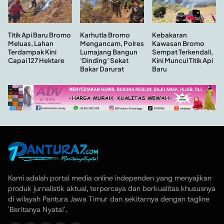
Kebakaran
Titik Api Baru Bromo
Karhutla Bromo
Kawasan Bromo
Meluas, Lahan
Mengancam, Polres
Sempat Terkendali,
Terdampak Kini
Lumajang Bangun
Kini Muncul Titik Api
Capai 127 Hektare
‘Dinding’ Sekat
Baru
Bakar Darurat
Kami adalah portal media online independen yang menyajikan
produk jurnalistik aktual, terpercaya dan berkualitas khususnya
di wilayah Pantura Jawa Timur dan sekitarnya dengan tagline
'Beritanya Nyata!'.