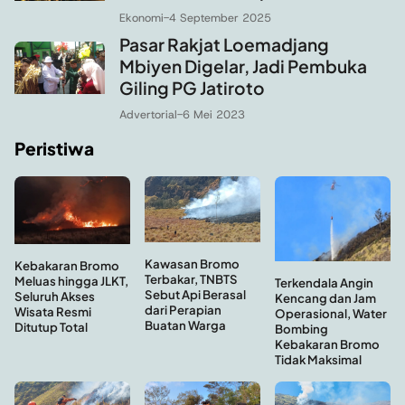
Ekonomi
-
4 September 2025
Pasar Rakjat Loemadjang
Mbiyen Digelar, Jadi Pembuka
Giling PG Jatiroto
Advertorial
-
6 Mei 2023
Peristiwa
Kawasan Bromo
Kebakaran Bromo
Terbakar, TNBTS
Meluas hingga JLKT,
Terkendala Angin
Sebut Api Berasal
Seluruh Akses
Kencang dan Jam
dari Perapian
Wisata Resmi
Operasional, Water
Buatan Warga
Ditutup Total
Bombing
Kebakaran Bromo
Tidak Maksimal