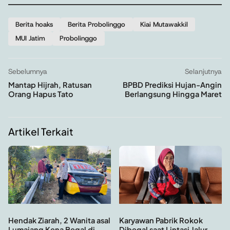
Berita hoaks
Berita Probolinggo
Kiai Mutawakkil
MUI Jatim
Probolinggo
Sebelumnya
Selanjutnya
Mantap Hijrah, Ratusan
BPBD Prediksi Hujan-Angin
Orang Hapus Tato
Berlangsung Hingga Maret
Artikel Terkait
Hendak Ziarah, 2 Wanita asal
Karyawan Pabrik Rokok
Lumajang Kena Begal di
Dibegal saat Lintasi Jalur