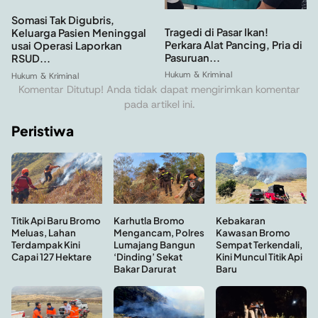
Somasi Tak Digubris,
Tragedi di Pasar Ikan!
Keluarga Pasien Meninggal
Perkara Alat Pancing, Pria di
usai Operasi Laporkan
Pasuruan...
RSUD...
Hukum & Kriminal
Hukum & Kriminal
Komentar Ditutup! Anda tidak dapat mengirimkan komentar
pada artikel ini.
Peristiwa
Kebakaran
Titik Api Baru Bromo
Karhutla Bromo
Kawasan Bromo
Meluas, Lahan
Mengancam, Polres
Sempat Terkendali,
Terdampak Kini
Lumajang Bangun
Kini Muncul Titik Api
Capai 127 Hektare
‘Dinding’ Sekat
Baru
Bakar Darurat