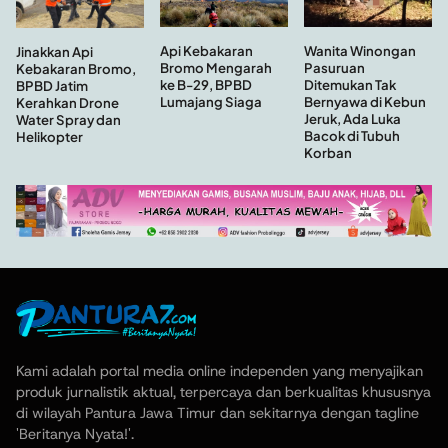
Api Kebakaran
Wanita Winongan
Jinakkan Api
Bromo Mengarah
Pasuruan
Kebakaran Bromo,
ke B-29, BPBD
Ditemukan Tak
BPBD Jatim
Lumajang Siaga
Bernyawa di Kebun
Kerahkan Drone
Jeruk, Ada Luka
Water Spray dan
Bacok di Tubuh
Helikopter
Korban
Kami adalah portal media online independen yang menyajikan
produk jurnalistik aktual, terpercaya dan berkualitas khususnya
di wilayah Pantura Jawa Timur dan sekitarnya dengan tagline
'Beritanya Nyata!'.