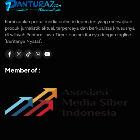
Kami adalah portal media online independen yang menyajikan
produk jurnalistik aktual, terpercaya dan berkualitas khususnya
di wilayah Pantura Jawa Timur dan sekitarnya dengan tagline
'Beritanya Nyata!'.
Member of :