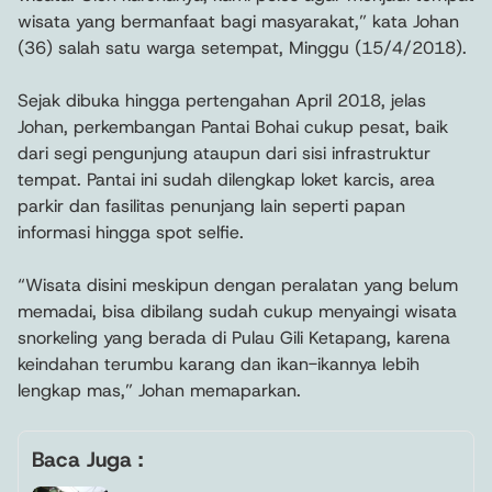
wisata yang bermanfaat bagi masyarakat,” kata Johan
(36) salah satu warga setempat, Minggu (15/4/2018).
Sejak dibuka hingga pertengahan April 2018, jelas
Johan, perkembangan Pantai Bohai cukup pesat, baik
dari segi pengunjung ataupun dari sisi infrastruktur
tempat. Pantai ini sudah dilengkap loket karcis, area
parkir dan fasilitas penunjang lain seperti papan
informasi hingga spot selfie.
“Wisata disini meskipun dengan peralatan yang belum
memadai, bisa dibilang sudah cukup menyaingi wisata
snorkeling yang berada di Pulau Gili Ketapang, karena
keindahan terumbu karang dan ikan-ikannya lebih
lengkap mas,” Johan memaparkan.
Baca Juga :