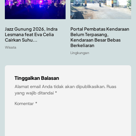
Portal Pembatas Kendaraan
Jazz Gunung 2026, Indra
Belum Terpasang,
Lesmana feat Eva Celia
Kendaraan Besar Bebas
Cairkan Suhu...
Berkeliaran
Wisata
Lingkungan
Tinggalkan Balasan
Alamat email Anda tidak akan dipublikasikan.
Ruas
yang wajib ditandai
*
Komentar
*