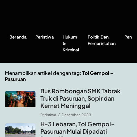
Beranda
Peristiwa
Hukum
Politik Dan
Pendi
&
Pemerintahan
Kriminal
Menampilkan artikel dengan tag:
Tol Gempol –
Pasuruan
Bus Rombongan SMK Tabrak
Truk di Pasuruan, Sopir dan
Kernet Meninggal
Peristiwa
-
2 Desember 2023
H-3 Lebaran, Tol Gempol-
Pasuruan Mulai Dipadati