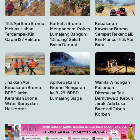
Kebakaran
Titik Api Baru Bromo
Karhutla Bromo
Kawasan Bromo
Meluas, Lahan
Mengancam, Polres
Sempat Terkendali,
Terdampak Kini
Lumajang Bangun
Kini Muncul Titik Api
Capai 127 Hektare
‘Dinding’ Sekat
Baru
Bakar Darurat
Api Kebakaran
Wanita Winongan
Jinakkan Api
Bromo Mengarah
Pasuruan
Kebakaran Bromo,
ke B-29, BPBD
Ditemukan Tak
BPBD Jatim
Lumajang Siaga
Bernyawa di Kebun
Kerahkan Drone
Jeruk, Ada Luka
Water Spray dan
Bacok di Tubuh
Helikopter
Korban