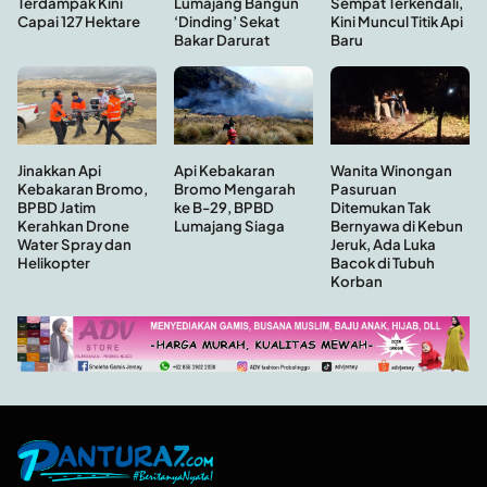
Sempat Terkendali,
Terdampak Kini
Lumajang Bangun
Kini Muncul Titik Api
Capai 127 Hektare
‘Dinding’ Sekat
Baru
Bakar Darurat
Api Kebakaran
Wanita Winongan
Jinakkan Api
Bromo Mengarah
Pasuruan
Kebakaran Bromo,
ke B-29, BPBD
Ditemukan Tak
BPBD Jatim
Lumajang Siaga
Bernyawa di Kebun
Kerahkan Drone
Jeruk, Ada Luka
Water Spray dan
Bacok di Tubuh
Helikopter
Korban