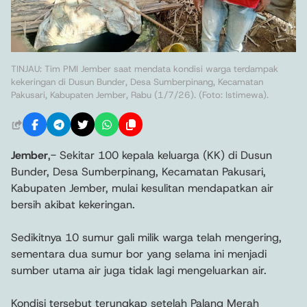
TINJAU: Tim PMI Jember saat mendata kondisi warga terdampak
kekeringan di Dusun Bunder, Desa Sumberpinang, Kecamatan
Pakusari, Kabupaten Jember, Rabu (1/7/26). (Foto: Istimewa).
Jember
,- Sekitar 100 kepala keluarga (KK) di Dusun
Bunder, Desa Sumberpinang, Kecamatan Pakusari,
Kabupaten Jember, mulai kesulitan mendapatkan air
bersih akibat kekeringan.
Sedikitnya 10 sumur gali milik warga telah mengering,
sementara dua sumur bor yang selama ini menjadi
sumber utama air juga tidak lagi mengeluarkan air.
Kondisi tersebut terungkap setelah Palang Merah