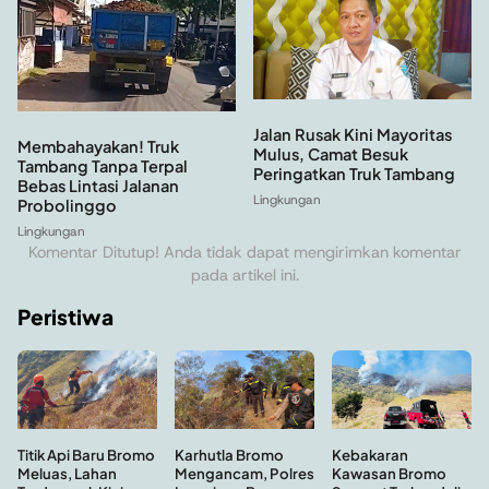
Jalan Rusak Kini Mayoritas
Membahayakan! Truk
Mulus, Camat Besuk
Tambang Tanpa Terpal
Peringatkan Truk Tambang
Bebas Lintasi Jalanan
Lingkungan
Probolinggo
Lingkungan
Komentar Ditutup! Anda tidak dapat mengirimkan komentar
pada artikel ini.
Peristiwa
Kebakaran
Titik Api Baru Bromo
Karhutla Bromo
Kawasan Bromo
Meluas, Lahan
Mengancam, Polres