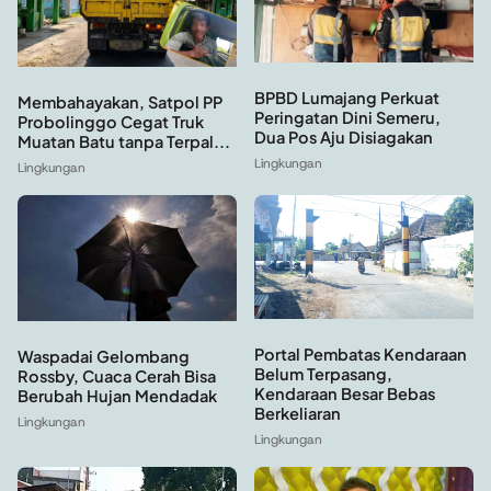
BPBD Lumajang Perkuat
Membahayakan, Satpol PP
Peringatan Dini Semeru,
Probolinggo Cegat Truk
Dua Pos Aju Disiagakan
Muatan Batu tanpa Terpal...
Lingkungan
Lingkungan
Portal Pembatas Kendaraan
Waspadai Gelombang
Belum Terpasang,
Rossby, Cuaca Cerah Bisa
Kendaraan Besar Bebas
Berubah Hujan Mendadak
Berkeliaran
Lingkungan
Lingkungan