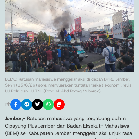
DEMO: Ratusan mahasiswa menggelar aksi di depan DPRD Jember,
Senin (15/6/26) sore, menyuarakan tuntutan terkait ekonomi, revisi
UU Polri dan UU TNI. (Foto: M. Abd Rozaq Mubarok).
Jember
,- Ratusan mahasiswa yang tergabung dalam
Cipayung Plus Jember dan Badan Eksekutif Mahasiswa
(BEM) se-Kabupaten Jember menggelar aksi unjuk rasa