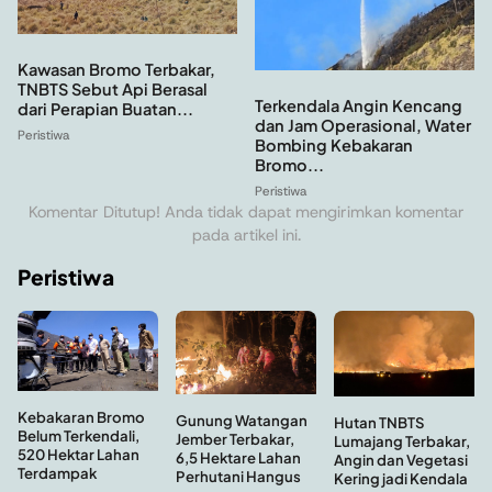
Kawasan Bromo Terbakar,
TNBTS Sebut Api Berasal
Terkendala Angin Kencang
dari Perapian Buatan...
dan Jam Operasional, Water
Peristiwa
Bombing Kebakaran
Bromo...
Peristiwa
Komentar Ditutup! Anda tidak dapat mengirimkan komentar
pada artikel ini.
Peristiwa
Kebakaran Bromo
Gunung Watangan
Hutan TNBTS
Belum Terkendali,
Jember Terbakar,
Lumajang Terbakar,
520 Hektar Lahan
6,5 Hektare Lahan
Angin dan Vegetasi
Terdampak
Perhutani Hangus
Kering jadi Kendala