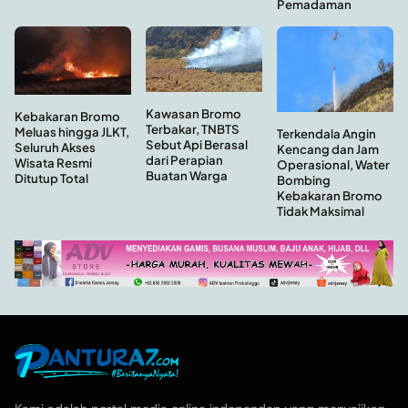
Pemadaman
Kawasan Bromo
Kebakaran Bromo
Terbakar, TNBTS
Meluas hingga JLKT,
Terkendala Angin
Sebut Api Berasal
Seluruh Akses
Kencang dan Jam
dari Perapian
Wisata Resmi
Operasional, Water
Buatan Warga
Ditutup Total
Bombing
Kebakaran Bromo
Tidak Maksimal