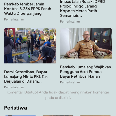
Imbas Jalan Rusak, DPRD
Pemkab Jember Jamin
Probolinggo Larang
Kontrak 8.236 PPPK Paruh
Kopdes Merah Putih
Waktu Diperpanjang
Semampir...
Pemerintahan
Pemerintahan
Pemkab Lumajang Wajibkan
Pengguna Aset Pemda
Demi Ketertiban, Bupati
Bayar Retribusi Harian
Lumajang Minta PKL Tak
Berjualan di Dalam...
Pemerintahan
Pemerintahan
Komentar Ditutup! Anda tidak dapat mengirimkan komentar
pada artikel ini.
Peristiwa