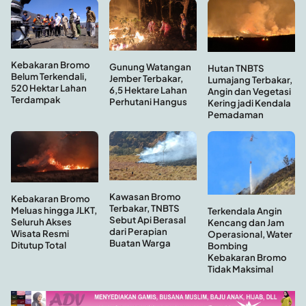
Kebakaran Bromo
Gunung Watangan
Hutan TNBTS
Belum Terkendali,
Jember Terbakar,
Lumajang Terbakar,
520 Hektar Lahan
6,5 Hektare Lahan
Angin dan Vegetasi
Terdampak
Perhutani Hangus
Kering jadi Kendala
Pemadaman
Kawasan Bromo
Kebakaran Bromo
Terbakar, TNBTS
Meluas hingga JLKT,
Terkendala Angin
Sebut Api Berasal
Seluruh Akses
Kencang dan Jam
dari Perapian
Wisata Resmi
Operasional, Water
Buatan Warga
Ditutup Total
Bombing
Kebakaran Bromo
Tidak Maksimal