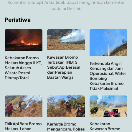
Komentar Ditutup! Anda tidak dapat mengirimkan komentar
pada artikel ini.
Peristiwa
Kawasan Bromo
Kebakaran Bromo
Terbakar, TNBTS
Meluas hingga JLKT,
Terkendala Angin
Sebut Api Berasal
Seluruh Akses
Kencang dan Jam
dari Perapian
Wisata Resmi
Operasional, Water
Buatan Warga
Ditutup Total
Bombing
Kebakaran Bromo
Tidak Maksimal
Kebakaran
Titik Api Baru Bromo
Karhutla Bromo
Kawasan Bromo
Meluas, Lahan
Mengancam, Polres