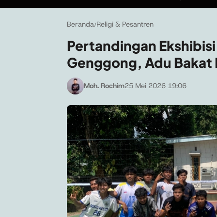
Beranda
Religi & Pesantren
/
Pertandingan Ekshibisi A
Genggong, Adu Bakat B
Moh. Rochim
25 Mei 2026 19:06