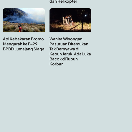
dan Helikopter
Api Kebakaran Bromo
Wanita Winongan
Mengarah ke B-29,
Pasuruan Ditemukan
BPBD Lumajang Siaga
Tak Bernyawa di
Kebun Jeruk, Ada Luka
Bacok di Tubuh
Korban