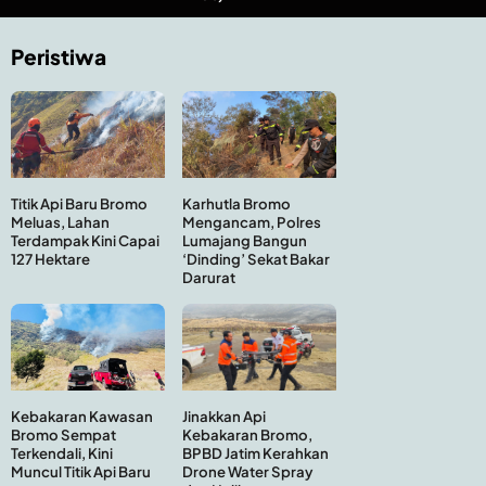
Peristiwa
Titik Api Baru Bromo
Karhutla Bromo
Meluas, Lahan
Mengancam, Polres
Terdampak Kini Capai
Lumajang Bangun
127 Hektare
‘Dinding’ Sekat Bakar
Darurat
Kebakaran Kawasan
Jinakkan Api
Bromo Sempat
Kebakaran Bromo,
Terkendali, Kini
BPBD Jatim Kerahkan
Muncul Titik Api Baru
Drone Water Spray