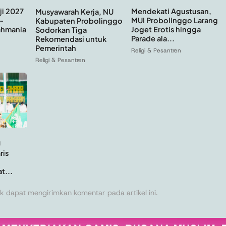
Mendekati Agustusan,
ji 2027
Musyawarah Kerja, NU
MUI Probolinggo Larang
-
Kabupaten Probolinggo
Joget Erotis hingga
ahmania
Sodorkan Tiga
Parade ala...
Rekomendasi untuk
Pemerintah
Religi & Pesantren
Religi & Pesantren
U
ris
t...
k dapat mengirimkan komentar pada artikel ini.