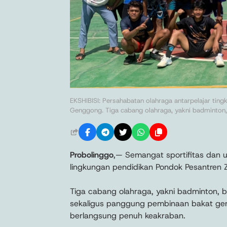
EKSHIBISI: Persahabatan olahraga antarpelajar tin
Genggong. Tiga cabang olahraga, yakni badminton, b
Probolinggo
,— Semangat sportifitas dan u
lingkungan pendidikan Pondok Pesantren 
Tiga cabang olahraga, yakni badminton, bo
sekaligus panggung pembinaan bakat ge
berlangsung penuh keakraban.