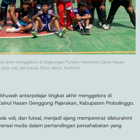
gkat akhir menggelora di lingkungan Pondok Pesantren Zainul Hasan
ola voli, dan futsal. (foto: Moch. Rochim)
khuwah antarpelajar tingkat akhir menggelora di
Zainul Hasan Genggong Pajarakan, Kabupaten Probolinggo.
la voli, dan futsal, menjadi ajang mempererat silaturahmi
nerasi muda dalam pertandingan persahabatan yang