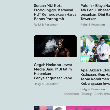
Seruan MUI Kota
Polemik Biaya Ha
Probolinggo, Karnaval
Tak Perlu Dibesar
HUT Kemerdekaan Harus
besarkan, Dini R
Bebas Pornografi...
Tawarkan...
Religi & Pesantren
Religi & Pesantren
Cegah Narkoba Lewat
Media Baru, MUI Jatim
Apel Akbar PCN
Haramkan
Kraksaan, Gus Ha
Penyalahgunaan Vape
Tebar Komitmen
Kebangsaan lewa
Religi & Pesantren
Religi & Pesantren
Komentar Ditutup! Anda tida